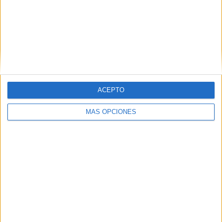
ARTÍCULOS ALEATORIOS
ACEPTO
MÁS OPCIONES
03/08/2026
‘Vuelve el fútbol. Vuelve a