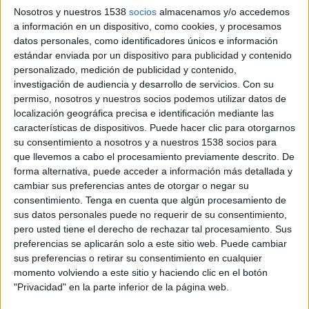
sustitución de Alejandro Kindelán, tras las
Nosotros y nuestros 1538
socios
almacenamos y/o accedemos
compra el pasado 12 de abril del 100% de
a información en un dispositivo, como cookies, y procesamos
Recoletos por parte del Grupo Unedisa.
datos personales, como identificadores únicos e información
estándar enviada por un dispositivo para publicidad y contenido
Licenciado en Ciencias Políticas y Sociología, De
personalizado, medición de publicidad y contenido,
Vicente ha desarrollado toda su trayectoria
investigación de audiencia y desarrollo de servicios.
Con su
profesional dentro del área de medios de
permiso, nosotros y nuestros socios podemos utilizar datos de
comunicación. En 1989 dejó la dirección
localización geográfica precisa e identificación mediante las
comercial de Grupo 16 para unirse al equipo
características de dispositivos. Puede hacer clic para otorgarnos
fundacional de "El Mundo", donde actualmente es
su consentimiento a nosotros y a nuestros 1538 socios para
que llevemos a cabo el procesamiento previamente descrito. De
responsable de todas las publicaciones que
forma alternativa, puede acceder a información más detallada y
conforman Unidad Editorial como director
cambiar sus preferencias antes de otorgar o negar su
generalen el área de publicidad.
consentimiento.
Tenga en cuenta que algún procesamiento de
sus datos personales puede no requerir de su consentimiento,
Con la incorporación de Recoletos el Grupo
pero usted tiene el derecho de rechazar tal procesamiento. Sus
Unidad Editorial se convierte en un importante
preferencias se aplicarán solo a este sitio web. Puede cambiar
grupo multimedia, con presencia en prensa,
sus preferencias o retirar su consentimiento en cualquier
radio, televisión e Internet posicionándose como
momento volviendo a este sitio y haciendo clic en el botón
líder de la prensa escrita y digital en castellano.
"Privacidad" en la parte inferior de la página web.
Entre sus publicaciones destacan : El Mundo ,