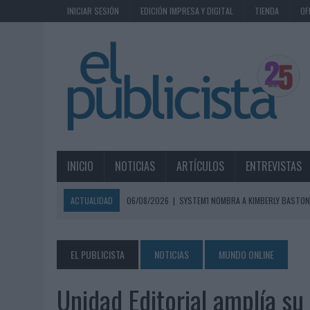
INICIAR SESIÓN
EDICIÓN IMPRESA Y DIGITAL
TIENDA
OF
INICIO
NOTICIAS
ARTÍCULOS
ENTREVISTAS
ACTUALIDAD
06/08/2026
|
SYSTEM1 NOMBRA A KIMBERLY BASTON
06/08/2026
|
FRIGO Y UNIQLO LANZAN UNA COLECCIÓN PERSONALIZA
06/08/2026
|
LA IA ESTÁ SUBIENDO EL LISTÓN DE LA CREATIVIDAD
EL PUBLICISTA
NOTICIAS
MUNDO ONLINE
05/08/2026
|
BEON WORLDWIDE LANZA RAÍZ URBANA PARA TRANSFOR
Unidad Editorial amplía su
05/08/2026
|
FABRA COMUNICACIÓN INCORPORA A CASONÁ Y ASUME 