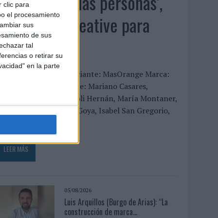
‘El fútbol sin las personas’,
 clic para
bo el procesamiento
de Dentsu Creative para
cambiar sus
esamiento de sus
Orange
echazar tal
erencias o retirar su
vacidad" en la parte
FICHA TÉCNICA Anunciante: MasOrange Marca:
range Contacto cliente: Mariano Casares,
Amagoia Sologestoa, Loli Hernán, María Montaner,
ariola Carrero, César Goya, Isabel San Gregorio,
ana...
LEER MÁS
05/08/2026
Luis Arquillos (Burgo de Arias): “La
construcción de marca...