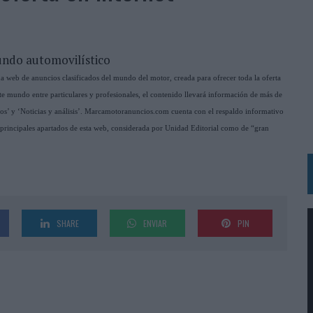
ARIO EN SU ÚLTIMA CAMPAÑA INTERNACIONAL
N DE MARCA A LARGO PLAZO Y LA MEDICIÓN SON DOS CARAS DE LA MISMA
undo automovilístico
N HOTELS & RESORTS
web de anuncios clasificados del mundo del motor, creada para ofrecer toda la oferta
e mundo entre particulares y profesionales, el contenido llevará información de más de
VECES’, DE INUSUALY PARA CERVEZA CAPAZ
’ y ‘Noticias y análisis’. Marcamotoranuncios.com cuenta con el respaldo informativo
 PARA ORANGE
incipales apartados de esta web, considerada por Unidad Editorial como de “gran
 UNA OPORTUNIDAD DE INCLUSIÓN
RANO’
UDIO EN SU NUEVA CAMPAÑA GLOBAL DE MARCA
VISTAR
SHARE
ENVIAR
PIN
 EL REGRESO DEL FÚTBOL
SU PRÓXIMA CAMISETA FOREVER GREEN
O DE 'LOS SIMPSON'
 AVAL DE SU CALIDAD