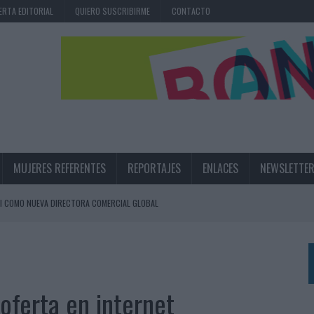
ERTA EDITORIAL
QUIERO SUSCRIBIRME
CONTACTO
MUJERES REFERENTES
REPORTAJES
ENLACES
NEWSLETTE
I COMO NUEVA DIRECTORA COMERCIAL GLOBAL
BLE INSPIRADA EN CORNETTO, CALIPPO Y SOLERO
MAR EL PATRIMONIO HISTÓRICO EN ACTIVOS CULTURALES Y ECONÓMICOS
 oferta en internet
LA GESTIÓN DE SUS RELACIONES CON LOS MEDIOS