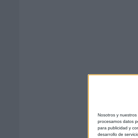
03/08/2026
|
PRESENTADO EL JURADO DE LOS PREMIOS DE MARKETI
06/08/2026
|
EL USO DE LA IA GENERATIVA ALCANZA YA AL 62% DE L
Nosotros y nuestro
procesamos datos per
para publicidad y co
desarrollo de servici