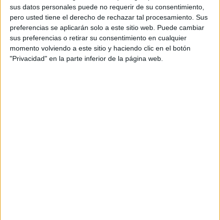
aquí no sabemos cuando se cobra el primer 50%,
sus datos personales puede no requerir de su consentimiento,
pero usted tiene el derecho de rechazar tal procesamiento. Sus
pero el resto es como mínimo a 90 días”. Y en
preferencias se aplicarán solo a este sitio web. Puede cambiar
cuanto al tercero, “pedimos que se nos defina el
sus preferencias o retirar su consentimiento en cualquier
marco de actuación de los agentes externos
momento volviendo a este sitio y haciendo clic en el botón
(controlers) que colaboran antes y después en la
"Privacidad" en la parte inferior de la página web.
producción”.
Albuerne, que define la filosofía de la asociación
en parámetros de diálogo, trabajo y consenso,
también reconoce que debe haber reglas
radicalmente distintas a las actuales para que el
sector de la producción salga de la precaria
situación en que se encuentra. También señaló
que su asociación se va a adherir al nuevo Código
de Conducta Comercial Español siempre que se
respeten sus peticiones.
La APCP ha entrado a formar parte de FAPAE. Su
presidente, Pedro Pérez, ha valorado
positivamente la integración de las productoras