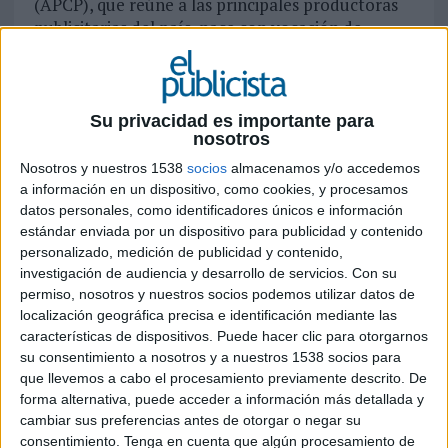
(APCP), que reúne a las principales productoras
publicitarias del país, nace con vocación de
dialogo con todos los actores, la búsqueda de
consenso y el respeto a las reglas de juego
comunes, todo ello con firmeza, según ha
asegurado su presidente José Manuel Albuerne,
Su privacidad es importante para
nosotros
fundador de Lee Films. En su opinión, es
necesario llegar a acuerdos sobre transparencia,
Nosotros y nuestros 1538
socios
almacenamos y/o accedemos
condiciones de pago y definición de los
a información en un dispositivo, como cookies, y procesamos
interlocutores en el proceso de producción,
datos personales, como identificadores únicos e información
estándar enviada por un dispositivo para publicidad y contenido
porque si no es así el sector nunca va a superar la
personalizado, medición de publicidad y contenido,
situación endémica que padece. En cuanto al
investigación de audiencia y desarrollo de servicios.
Con su
primer aspecto, comenta que “nadie puede dudar
permiso, nosotros y nuestros socios podemos utilizar datos de
de los recursos económicos que se nos confían. A
localización geográfica precisa e identificación mediante las
todos se nos debe confiar la misma
características de dispositivos. Puede hacer clic para otorgarnos
transparencia”. Sobre el segundo indica que
su consentimiento a nosotros y a nuestros 1538 socios para
“tampoco podemos financiar las producciones de
que llevemos a cabo el procesamiento previamente descrito. De
las grandes compañías. Por regla general en
forma alternativa, puede acceder a información más detallada y
Europa, antes del rodaje se paga el 50% de la
cambiar sus preferencias antes de otorgar o negar su
producción, y el resto a 60 días como mucho;
consentimiento.
Tenga en cuenta que algún procesamiento de