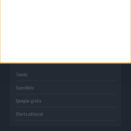
Normas de uso
Política de privacidad
PUBLICACIONES
Tienda
Suscríbete
Ejemplar gratis
Oferta editorial