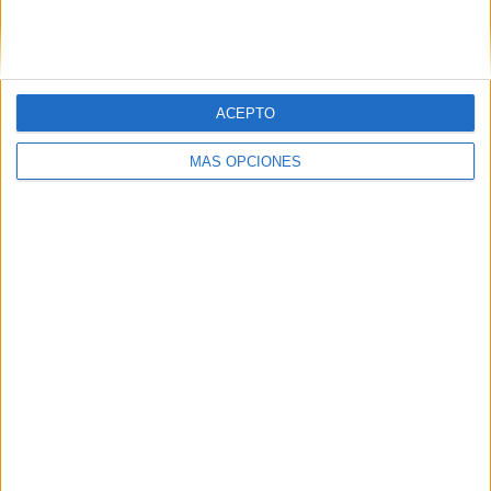
ACEPTO
05/08/2026
Beon Worldwide lanza Raíz
MÁS OPCIONES
Urbana para transformar el
patrimonio histórico en
activos culturales y
económicos
La empresa española, con 25 años de experiencia en
producción de eventos, aplica su metodología de
producción in-house a la activación de espacios