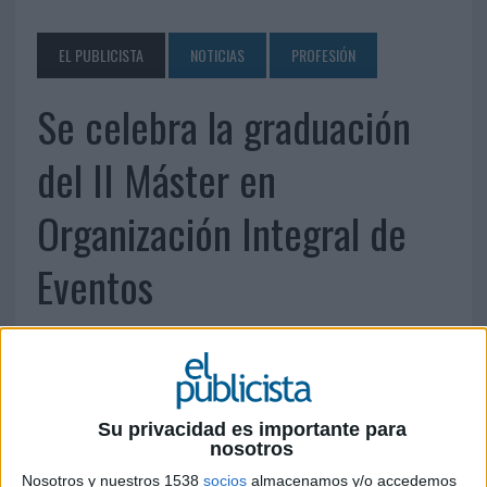
EL PUBLICISTA
NOTICIAS
PROFESIÓN
Se celebra la graduación
del II Máster en
Organización Integral de
Eventos
Su privacidad es importante para
nosotros
Nosotros y nuestros 1538
socios
almacenamos y/o accedemos