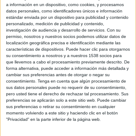
a información en un dispositivo, como cookies, y procesamos
datos personales, como identificadores únicos e información
estándar enviada por un dispositivo para publicidad y contenido
personalizado, medición de publicidad y contenido,
6 DE JULIO DE 2011
investigación de audiencia y desarrollo de servicios.
Con su
permiso, nosotros y nuestros socios podemos utilizar datos de
Según ESODE, ‘un 57% de sus alumnos ha
localización geográfica precisa e identificación mediante las
características de dispositivos. Puede hacer clic para otorgarnos
encontrado trabajo al finalizar sus prácticas’
su consentimiento a nosotros y a nuestros 1538 socios para
La Escuela Superior de Organizadores de Eventos y Nebrija Business School
que llevemos a cabo el procesamiento previamente descrito. De
celebran la graduación de la segunda promoción del Máster en Organización
forma alternativa, puede acceder a información más detallada y
Integral de Eventos, que ambas instituciones imparten conjuntamente.
cambiar sus preferencias antes de otorgar o negar su
consentimiento.
Tenga en cuenta que algún procesamiento de
El acto académico ha tenido lugar en la sede de ESODE de Pozuelo de Alarcón,
sus datos personales puede no requerir de su consentimiento,
con las intervenciones de Estrella Díaz, directora del programa formativo, que ha
pero usted tiene el derecho de rechazar tal procesamiento. Sus
recordado a los alumnos los objetivos del curso; Juan Martín Franco, director de
preferencias se aplicarán solo a este sitio web. Puede cambiar
sus preferencias o retirar su consentimiento en cualquier
ESODE, quien ha comentado que a pesar de la crisis, el sector de la organización
momento volviendo a este sitio y haciendo clic en el botón
de eventos “sigue demandando profesionales cualificados” y Carlos Cuervo-
"Privacidad" en la parte inferior de la página web.
Arango, director de Nebrija Business School que ha aprovechado la ocasión para
reivindicar la cultura del esfuerzo en la educación. “atiende al desarrollo de la
persona desde su responsabilidad, a lo que hay que hacer, a la formación