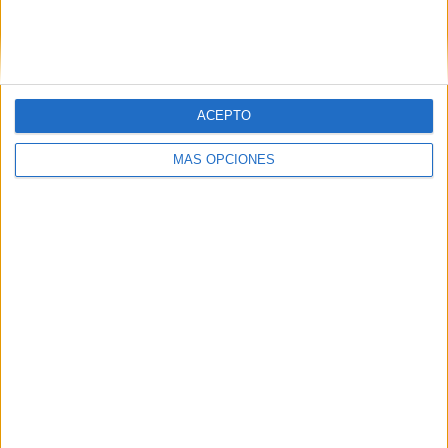
VÍDEO DESTACADO
ACEPTO
MÁS OPCIONES
ARTÍCULOS ALEATORIOS