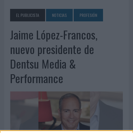
EL PUBLICISTA
NOTICIAS
PROFESIÓN
Jaime López-Francos,
nuevo presidente de
Dentsu Media &
Performance