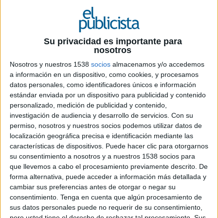
6 DE JUNIO DE 2019
Su privacidad es importante para
nosotros
La compañía anuncia su nuevo modelo
organizativo dentro de la compañía con el
Nosotros y nuestros 1538
socios
almacenamos y/o accedemos
a información en un dispositivo, como cookies, y procesamos
nuevo nombramiento
datos personales, como identificadores únicos e información
estándar enviada por un dispositivo para publicidad y contenido
Jaime López Francos, hasta ahora CEO y
personalizado, medición de publicidad y contenido,
fundador de
Ymedia
, ha sido nombrado como
investigación de audiencia y desarrollo de servicios.
Con su
nuevo presidente de Dentsu Media &
permiso, nosotros y nuestros socios podemos utilizar datos de
Performance del
Grupo Dentsu Aegis
.
localización geográfica precisa e identificación mediante las
características de dispositivos. Puede hacer clic para otorgarnos
El Grupo Dentsu Aegis Network ha anunciado la
su consentimiento a nosotros y a nuestros 1538 socios para
evolución de su modelo organizativo
que llevemos a cabo el procesamiento previamente descrito. De
creando la formación de nuevas líneas de
forma alternativa, puede acceder a información más detallada y
negocio dentro de la compañía
, que pasan a
cambiar sus preferencias antes de otorgar o negar su
definirse en:
Brand Creative, Media &
consentimiento.
Tenga en cuenta que algún procesamiento de
Performance, CX & Commerce, CRM &
sus datos personales puede no requerir de su consentimiento,
pero usted tiene el derecho de rechazar tal procesamiento. Sus