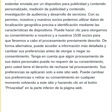
prohibidos. Dentro de estos espacios se incluye la vía pública, aún cuando la
estándar enviada por un dispositivo para publicidad y contenido
personalizado, medición de publicidad y contenido,
norma contenga excepciones (para las terrazas, veladores o en días de fiesta y
investigación de audiencia y desarrollo de servicios.
Con su
fiestas patronales o similares regulados por la correspondiente ordenanza
permiso, nosotros y nuestros socios podemos utilizar datos de
municipal).
localización geográfica precisa e identificación mediante las
Este dictamen tiene como origen un recurso presentado por Bacardi España
características de dispositivos. Puede hacer clic para otorgarnos
contra una sentencia de la Audiencia Provincial de Madrid, en la que se ordenaba
su consentimiento a nosotros y a nuestros 1538 socios para
la retirada de unos anuncios de whisky colocados en vallas publicitarias del Paseo
que llevemos a cabo el procesamiento previamente descrito. De
de la Castellana y el Paseo de la Habana. En un principio fue la Asociación de
forma alternativa, puede acceder a información más detallada y
cambiar sus preferencias antes de otorgar o negar su
Usuarios de Comunicación la que denunció la acción, y aunque el juzgado de
consentimiento.
Tenga en cuenta que algún procesamiento de
primera instancia desestimó la demanda, la Audiencia Provincial de Madrid
sus datos personales puede no requerir de su consentimiento,
entendió que la ley de la comunidad autónoma no permite este tipo de publicidad.
pero usted tiene el derecho de rechazar tal procesamiento. Sus
preferencias se aplicarán solo a este sitio web. Puede cambiar
sus preferencias o retirar su consentimiento en cualquier
IMPRIMIR
momento volviendo a este sitio y haciendo clic en el botón
"Privacidad" en la parte inferior de la página web.
TWEET
SHARE