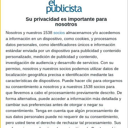
Su privacidad es importante para
nosotros
17 DE FEBRERO DE 2021
Nosotros y nuestros 1538
socios
almacenamos y/o accedemos
a información en un dispositivo, como cookies, y procesamos
El pasado 8 de febrero falleció Ricardo
datos personales, como identificadores únicos e información
Albiñana, fundador de la empresa
estándar enviada por un dispositivo para publicidad y contenido
productora
Albiñana
y padre de Ramsés y
personalizado, medición de publicidad y contenido,
investigación de audiencia y desarrollo de servicios.
Ricardo Jr, actual CEO de la empresa
Con su
permiso, nosotros y nuestros socios podemos utilizar datos de
localización geográfica precisa e identificación mediante las
Sus hijos nos han remitido las siguientes palabras
características de dispositivos. Puede hacer clic para otorgarnos
de homenaje a su figura:
su consentimiento a nosotros y a nuestros 1538 socios para
que llevemos a cabo el procesamiento previamente descrito. De
“Gran persona y gran profesional. ¿Qué esconden
forma alternativa, puede acceder a información más detallada y
estas palabras que se quedan tan cortas al hablar
cambiar sus preferencias antes de otorgar o negar su
de Ricardo?
consentimiento.
Tenga en cuenta que algún procesamiento de
sus datos personales puede no requerir de su consentimiento,
Fue alguien siempre dispuesto a ayudar, siempre
pero usted tiene el derecho de rechazar tal procesamiento. Sus
con una broma lista para hacer reír, gran