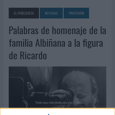
EL PUBLICISTA
NOTICIAS
PROFESIÓN
Palabras de homenaje de la
familia Albiñana a la figura
de Ricardo