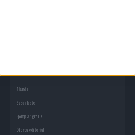
Publicidad
Normas de uso
Política de privacidad
PUBLICACIONES
Tienda
Suscríbete
Ejemplar gratis
Oferta editorial