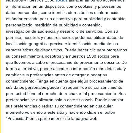
a información en un dispositivo, como cookies, y procesamos
27 DE FEBRERO DE 2024
datos personales, como identificadores únicos e información
estándar enviada por un dispositivo para publicidad y contenido
La escuela de creatividad incorpora a Paula
personalizado, medición de publicidad y contenido,
investigación de audiencia y desarrollo de servicios.
Con su
Cabanillas como directora creativa y
permiso, nosotros y nuestros socios podemos utilizar datos de
coordinadora de los programas de
localización geográfica precisa e identificación mediante las
creatividad
características de dispositivos. Puede hacer clic para otorgarnos
su consentimiento a nosotros y a nuestros 1538 socios para
Como parte del impulso proyectado para 2024 de
que llevemos a cabo el procesamiento previamente descrito. De
la
Miami Ad School Madrid
, han anunciado la
forma alternativa, puede acceder a información más detallada y
incorporación de Paula Cabanillas a la dirección
cambiar sus preferencias antes de otorgar o negar su
creativa.
consentimiento.
Tenga en cuenta que algún procesamiento de
sus datos personales puede no requerir de su consentimiento,
La ex alumna ha trabajado como copywriter en
pero usted tiene el derecho de rechazar tal procesamiento. Sus
DDB y McCaan para clientes como Audi,
preferencias se aplicarán solo a este sitio web. Puede cambiar
sus preferencias o retirar su consentimiento en cualquier
Volkswagen, Airbnb, BBVA, Sabadell o Iberia,
momento volviendo a este sitio y haciendo clic en el botón
entre otros.
"Privacidad" en la parte inferior de la página web.
Para Ana Hidalgo, directora de Miami Ad School,