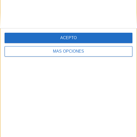
ACEPTO
MÁS OPCIONES
06/08/2026
System1 nombra a Kimberly
Bastoni como nueva
directora comercial global
La directiva, con más de 25 años de experiencia en