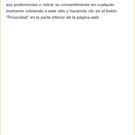
sus preferencias o retirar su consentimiento en cualquier
una característica más de la persona junto a sus capacidades, sus valores, sus aptitudes… Esta
momento volviendo a este sitio y haciendo clic en el botón
exposición permanecerá abierta en el MUSAC de León hasta el día 21 de diciembre, siendo el
"Privacidad" en la parte inferior de la página web.
colofón a la I Jornadas MUSAC atención a la diversidad.
Esta exposición recoge una selección de los ejercicios creativos realizados por alumnos de 4º de
carrera de Publicidad y Relaciones Públicas de la Universidad de Valladolid (Campus de Segovia)
sobre simulacros de demandas reales de una entidad emisora de comunicación publicitaria como es
FEAPS Castilla y León. La selección se ha realizado recogiendo aquellas ideas, conceptos visuales
y estrategias que mejor empatizan y optimizan las demandas y necesidades del colectivo de
personas con discapacidad intelectual de acuerdo a programas predeterminados de campañas.
Fueron invitados a participar en la experiencia más de 300 alumnos y finalmente entregaron su
trabajo sobre este tema casi 200 de ellos.
A pesar de que todos los trabajos cumplieron, en mayor o menor medida, con los objetivos de
aprendizaje, se ha escogido sólo una representación de los mismos para esta exposición. Los
alumnos obtuvieron su calificación académica, de acuerdo a los criterios de evaluación y desarrollo
que se definieron en las asignaturas de Creatividad y Estructuras de la Publicidad y de las RR.PP.,