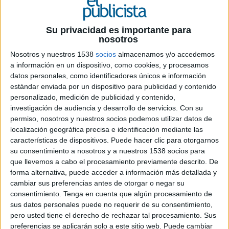
Su privacidad es importante para
nosotros
Nosotros y nuestros 1538
socios
almacenamos y/o accedemos
a información en un dispositivo, como cookies, y procesamos
datos personales, como identificadores únicos e información
estándar enviada por un dispositivo para publicidad y contenido
personalizado, medición de publicidad y contenido,
investigación de audiencia y desarrollo de servicios.
Con su
permiso, nosotros y nuestros socios podemos utilizar datos de
localización geográfica precisa e identificación mediante las
características de dispositivos. Puede hacer clic para otorgarnos
10 DE DICIEMBRE DE 2008
su consentimiento a nosotros y a nuestros 1538 socios para
que llevemos a cabo el procesamiento previamente descrito. De
Exposición de ejercicios creativos sobre la
forma alternativa, puede acceder a información más detallada y
discapacidad realizados por alumnos de
cambiar sus preferencias antes de otorgar o negar su
publicidad
consentimiento.
Tenga en cuenta que algún procesamiento de
sus datos personales puede no requerir de su consentimiento,
RSC es una exposición. Es un paseo por la publicidad responsable a través de una veintena de
pero usted tiene el derecho de rechazar tal procesamiento. Sus
elementos publicitarios que acercan al espectador al mundo de la discapacidad intelectual a través
preferencias se aplicarán solo a este sitio web. Puede cambiar
de imágenes y mensajes donde el énfasis reside en las personas, considerando la discapacidad como