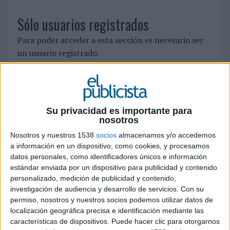
Sólo usuarios registrados
Para poder acceder a esta sección es necesario ser
un usuario registrado.
Si ya está registrado, identifíquese pinchando
aquí
Para registrarse como nuevo usuario pulse
aquí
Su privacidad es importante para
nosotros
Nosotros y nuestros 1538
socios
almacenamos y/o accedemos
SÍGUENOS EN FACEBOOK
a información en un dispositivo, como cookies, y procesamos
datos personales, como identificadores únicos e información
estándar enviada por un dispositivo para publicidad y contenido
personalizado, medición de publicidad y contenido,
investigación de audiencia y desarrollo de servicios.
Con su
permiso, nosotros y nuestros socios podemos utilizar datos de
localización geográfica precisa e identificación mediante las
características de dispositivos. Puede hacer clic para otorgarnos