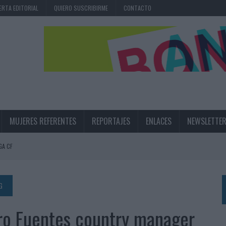
ERTA EDITORIAL
QUIERO SUSCRIBIRME
CONTACTO
MUJERES REFERENTES
REPORTAJES
ENLACES
NEWSLETTE
GA CF
N LA INFANCIA EN SU ESTRATEGIA
UNQUE LOS MEDIOS CONTROLADOS MANTIENEN EL CRECIMIENTO
G
OS EN VERANO Y SUPERA AL MÓVIL COMO DISPOSITIVO MÁS UTILIZADO
ro Fuentes country manager
OS ESPAÑOLES