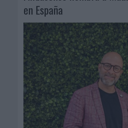
06/08/2026
|
SYSTEM1 NOMBRA A KIMBERLY BASTONI COMO NUEVA D
en España
06/08/2026
|
FRIGO Y UNIQLO LANZAN UNA COLECCIÓN PERSONALIZA
06/08/2026
|
LA IA ESTÁ SUBIENDO EL LISTÓN DE LA CREATIVIDAD
05/08/2026
|
BEON WORLDWIDE LANZA RAÍZ URBANA PARA TRANSFOR
05/08/2026
|
FABRA COMUNICACIÓN INCORPORA A CASONÁ Y ASUME 
05/08/2026
|
LOPESAN HOTELS & RESORTS ACERCA EL PARAÍSO CAN
05/08/2026
|
LUIS ARQUILLOS (BURGO DE ARIAS): “LA CONSTRUCCIÓ
MONEDA”
04/08/2026
|
‘EL PARAÍSO MÁS CERCA’, DE 22GRADOS PARA LOPESA
04/08/2026
|
‘LA ÚNICA CERVEZA DEL MUNDO QUE SE DISFRUTA DOS 
04/08/2026
|
‘EL FÚTBOL SIN LAS PERSONAS’, DE DENTSU CREATIVE
04/08/2026
|
CAPAZ, LA CERVEZA QUE CONVIERTE CADA BOTELLA EN
04/08/2026
|
BABARIA Y MAXIBON SON ‘EL MATCH PERFECTO DEL VE
04/08/2026
|
AUDIBLE REIVINDICA EL PODER TRANSFORMADOR DEL A