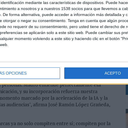
 en la integración de inteligencia, creatividad,
identificación mediante las características de dispositivos. Puede hacer
ntimiento a nosotros y a nuestros 1538 socios para que llevemos a ca
. De forma alternativa, puede acceder a información más detallada y 
a profesional en transformación digital,
e otorgar o negar su consentimiento.
Tenga en cuenta que algún proc
a y experiencia de cliente. Antes de incorporarse a
de no requerir de su consentimiento, pero usted tiene el derecho de r
cial growth director en GMK Brands, donde lideró la
referencias se aplicarán solo a este sitio web. Puede cambiar sus pref
alquier momento volviendo a este sitio y haciendo clic en el botón "Pri
 marcas de gran consumo y retail. Anteriormente
 web.
, al frente de la estrategia de social media y
O
sabilidades en Tinkle y Ogilvy.
M
onde a la evolución del mercado y a la creciente
gocio, tecnología y comunicación. "Estamos
Z
ÁS OPCIONES
ACEPTO
 por combinar inteligencia, creatividad y experiencia
as personas. Mauro entiende perfectamente esa
icación, y su incorporación refuerza nuestra
momento marcado por la aceleración de la IA y la
las audiencias", afirma José Ramón López Grañeda,
rcas ya no solo compiten entre sí; compiten por la