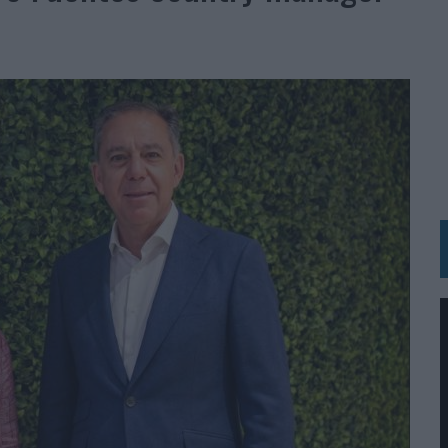
IRECTORA COMERCIAL GLOBAL
BLE INSPIRADA EN CORNETTO, CALIPPO Y SOLERO
MAR EL PATRIMONIO HISTÓRICO EN ACTIVOS CULTURALES Y ECONÓMICOS
LA GESTIÓN DE SUS RELACIONES CON LOS MEDIOS
ARIO EN SU ÚLTIMA CAMPAÑA INTERNACIONAL
N DE MARCA A LARGO PLAZO Y LA MEDICIÓN SON DOS CARAS DE LA MISMA
N HOTELS & RESORTS
VECES’, DE INUSUALY PARA CERVEZA CAPAZ
 PARA ORANGE
 UNA OPORTUNIDAD DE INCLUSIÓN
RANO’
UDIO EN SU NUEVA CAMPAÑA GLOBAL DE MARCA