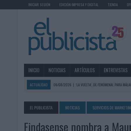
INICIAR SESIÓN
EDICIÓN IMPRESA Y DIGITAL
TIENDA
OF
INICIO
NOTICIAS
ARTÍCULOS
ENTREVISTAS
ACTUALIDAD
06/08/2026
|
‘LA VUELTA’, DE FENOMENAL PARA MÁLA
06/08/2026
|
SIETE DE CADA DIEZ EMPRESAS ESPAÑOLAS NO INTEGRA
06/08/2026
|
EL MERCADO PUBLICITARIO CAE UN 2,6% EN 2025, A
EL PUBLICISTA
NOTICIAS
SERVICIOS DE MARKETIN
06/08/2026
|
LA TELEVISIÓN SIGUE LIDERANDO EL CONSUMO DE MEDI
Findasense nombra a Mau
06/08/2026
|
EL USO DE LA IA GENERATIVA ALCANZA YA AL 62% DE L