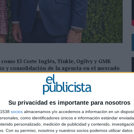
VISTAR
RÁ A PRUEBA LA CREATIVIDAD DE LAS MARCAS
 como El Corte Inglés, Tinkle, Ogilvy y GMK
nto y consolidación de la agencia en el mercado
omo nuevo country manager para España, un
ulsar una nueva etapa de crecimiento y reforzar su
 creatividad, comunicación e inteligencia aplicada al
Su privacidad es importante para nosotros
s 1538
socios
almacenamos y/o accedemos a información en un disposit
sonales, como identificadores únicos e información estándar enviada 
 la estrategia de crecimiento de la compañía en el
ntenido personalizado, medición de publicidad y contenido, investigaci
0
ntre mercados, fortaleciendo la relación con clientes
os.
Con su permiso, nosotros y nuestros socios podemos utilizar datos 