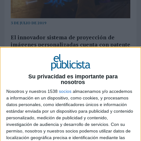
3 DE JULIO DE 2019
El innovador sistema de proyección de
imágenes personalizadas cuenta con patente
española y se erige en una nueva forma de
publicitarse a través de un solo clic
Imaginis Advertisement ha presentado un
nuevo
Su privacidad es importante para
soporte de marketing que pretende hacerse
nosotros
con el futuro de la publicidad
. El éxito de
Nosotros y nuestros 1538
socios
almacenamos y/o accedemos
ImaginAds
es la simplicidad, tanto en la gestión
a información en un dispositivo, como cookies, y procesamos
de contenidos como en la forma de interactuar
datos personales, como identificadores únicos e información
del cliente, ya que el sistema
combina la
estándar enviada por un dispositivo para publicidad y contenido
proyección de códigos QR dinámicos con
personalizado, medición de publicidad y contenido,
imágenes con un software que permite a las
investigación de audiencia y desarrollo de servicios.
Con su
marcas estar presentes en cualquier zona
permiso, nosotros y nuestros socios podemos utilizar datos de
comercial e interactuar con sus clientes de
localización geográfica precisa e identificación mediante las