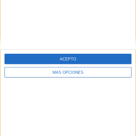
SHARE
ENVIAR
PIN
ACEPTO
MÁS OPCIONES
SÍGUENOS EN FACEBOOK