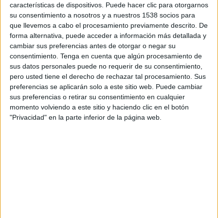
forma inmediata
.
características de dispositivos. Puede hacer clic para otorgarnos
su consentimiento a nosotros y a nuestros 1538 socios para
que llevemos a cabo el procesamiento previamente descrito. De
A través de un impacto visual garantizado, el
forma alternativa, puede acceder a información más detallada y
sistema de proyección ImaginAds atrae la
cambiar sus preferencias antes de otorgar o negar su
atención y es perfecto para campañas de
consentimiento.
Tenga en cuenta que algún procesamiento de
marketing y publicidad. El software permite
sus datos personales puede no requerir de su consentimiento,
actualizar las campañas en tiempo real, con
pero usted tiene el derecho de rechazar tal procesamiento. Sus
contenidos que enganchan a la audiencia
preferencias se aplicarán solo a este sitio web. Puede cambiar
precisamente por generarse desde su móvil y en
sus preferencias o retirar su consentimiento en cualquier
el lugar de la acción con vídeos, imágenes o,
momento volviendo a este sitio y haciendo clic en el botón
incluso, con realidad virtual aumentada.
"Privacidad" en la parte inferior de la página web.
Ángel Blázquez, CEO de Imaginads, afirma que
“vivimos en un mundo hiperconectado de datos y
clientes y el móvil se ha convertido en una
herramienta indispensable para las campañas
publicitarias. Así, a través de él y con la
tecnología ImaginAds, podemos crear
promociones de precio, descuentos o conseguir
seguidores para redes sociales, generando