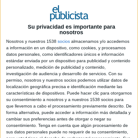
24 DE ABRIL DE 2019
Mediante la integración de soluciones de
Su privacidad es importante para
nosotros
software en una plataforma centralizada, la
fusión permitirá crecer de manera global
Nosotros y nuestros 1538
socios
almacenamos y/o accedemos
a información en un dispositivo, como cookies, y procesamos
Johnson Controls Building Technologies &
datos personales, como identificadores únicos e información
Solutions
ha anunciado una asociación de
estándar enviada por un dispositivo para publicidad y contenido
máximo nivel entre
Sensormatic Solutions
y
personalizado, medición de publicidad y contenido,
Google Cloud
. Con este movimiento,
investigación de audiencia y desarrollo de servicios.
Con su
permiso, nosotros y nuestros socios podemos utilizar datos de
Sensormatic Solutions fortalece aún más su
localización geográfica precisa e identificación mediante las
liderazgo en el análisis en tiempo real, operación
características de dispositivos. Puede hacer clic para otorgarnos
en tienda y soluciones de rendimiento para el
su consentimiento a nosotros y a nuestros 1538 socios para
mercado minorista. La alianza permitirá a la
que llevemos a cabo el procesamiento previamente descrito. De
herramienta de inteligencia de inventario
forma alternativa, puede acceder a información más detallada y
TrueVUE
aprovecharse de las ventajas de Google
cambiar sus preferencias antes de otorgar o negar su
Cloud Platform, proporcionando una
consentimiento.
Tenga en cuenta que algún procesamiento de
infraestructura globalmente escalable, segura y
sus datos personales puede no requerir de su consentimiento,