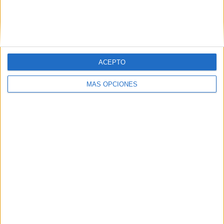
VÍDEO DESTACADO
ACEPTO
MÁS OPCIONES
ARTÍCULOS ALEATORIOS