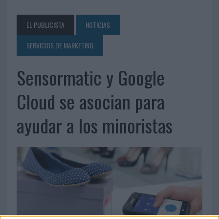
EL PUBLICISTA
NOTICIAS
SERVICIOS DE MARKETING
Sensormatic y Google
Cloud se asocian para
ayudar a los minoristas