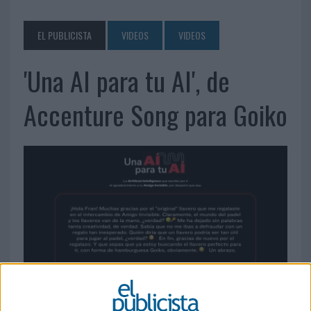
EL PUBLICISTA
VIDEOS
VIDEOS
'Una AI para tu AI', de
Accenture Song para Goiko
22 DE DICIEMBRE DE 2023