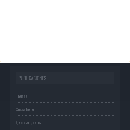
Quienes somos
Publicidad
Normas de uso
Política de privacidad
PUBLICACIONES
Tienda
Suscríbete
Ejemplar gratis