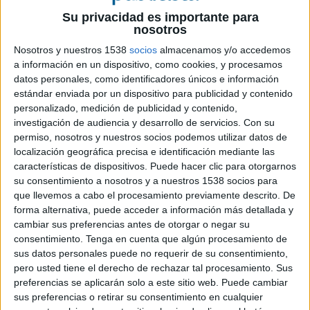
Su privacidad es importante para
Ficha técnica
nosotros
Nosotros y nuestros 1538
socios
almacenamos y/o accedemos
Anunciante: Goiko
a información en un dispositivo, como cookies, y procesamos
Contacto cliente: MJ Vilchez
datos personales, como identificadores únicos e información
Agencia: Accenture Song
estándar enviada por un dispositivo para publicidad y contenido
Director Creativo General: Juan Silva
personalizado, medición de publicidad y contenido,
Equipo Creativo: Antonio Herrero, Paco Carpio,
investigación de audiencia y desarrollo de servicios.
Con su
Mercedes García, Pablo de Castro
permiso, nosotros y nuestros socios podemos utilizar datos de
Equipo de producción digital: Lucía García,
localización geográfica precisa e identificación mediante las
Francisco Ortiz, Cecilia Pastorino, Irene Sanz
características de dispositivos. Puede hacer clic para otorgarnos
Head of Production: Manuela Zamora
su consentimiento a nosotros y a nuestros 1538 socios para
que llevemos a cabo el procesamiento previamente descrito. De
Realización: Paco Carpio Producción: Paloma
forma alternativa, puede acceder a información más detallada y
Martín y Cristina Cortizas
cambiar sus preferencias antes de otorgar o negar su
Edición: Juan Acosta
consentimiento.
Tenga en cuenta que algún procesamiento de
Título: Una AI para tu AI
sus datos personales puede no requerir de su consentimiento,
pero usted tiene el derecho de rechazar tal procesamiento. Sus
preferencias se aplicarán solo a este sitio web. Puede cambiar
sus preferencias o retirar su consentimiento en cualquier