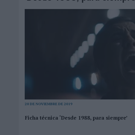
06/08/2026
|
FRIGO Y UNIQLO LANZAN UNA COLECCIÓN PERSONALIZA
06/08/2026
|
LA IA ESTÁ SUBIENDO EL LISTÓN DE LA CREATIVIDAD
05/08/2026
|
BEON WORLDWIDE LANZA RAÍZ URBANA PARA TRANSFOR
05/08/2026
|
FABRA COMUNICACIÓN INCORPORA A CASONÁ Y ASUME 
05/08/2026
|
LOPESAN HOTELS & RESORTS ACERCA EL PARAÍSO CAN
05/08/2026
|
LUIS ARQUILLOS (BURGO DE ARIAS): “LA CONSTRUCCIÓ
MONEDA”
04/08/2026
|
‘EL PARAÍSO MÁS CERCA’, DE 22GRADOS PARA LOPESA
04/08/2026
|
‘LA ÚNICA CERVEZA DEL MUNDO QUE SE DISFRUTA DOS 
04/08/2026
|
‘EL FÚTBOL SIN LAS PERSONAS’, DE DENTSU CREATIVE
04/08/2026
|
CAPAZ, LA CERVEZA QUE CONVIERTE CADA BOTELLA EN
20 DE NOVIEMBRE DE 2019
04/08/2026
|
BABARIA Y MAXIBON SON ‘EL MATCH PERFECTO DEL VE
Ficha técnica ‘Desde 1988, para siempre’
04/08/2026
|
AUDIBLE REIVINDICA EL PODER TRANSFORMADOR DEL A
03/08/2026
|
‘VUELVE EL FÚTBOL. VUELVE A SOÑAR’, DE VML PARA MO