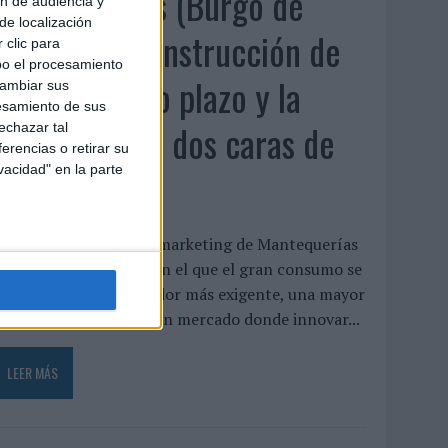
Luis Arquillos (Burgo de
ón de audiencia y
de localización
Arias): “La construcción de
 clic para
bo el procesamiento
marca a largo plazo y la
cambiar sus
esamiento de sus
medición son dos caras de
echazar tal
erencias o retirar su
vacidad" en la parte
la misma ...
uis Arquillos dirige el marketing de Mantequerías
rias en un momento en el que el gran consumo se
enfrenta a un consumidor más exigente, una mayor
resión competitiva y un mercado donde innovar...
LEER MÁS