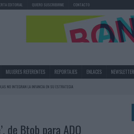
ERTA EDITORIAL
QUIERO SUSCRIBIRME
CONTACTO
MUJERES REFERENTES
REPORTAJES
ENLACES
NEWSLETTE
OLAS NO INTEGRAN LA INFANCIA EN SU ESTRATEGIA
UNQUE LOS MEDIOS CONTROLADOS MANTIENEN EL CRECIMIENTO
OS EN VERANO Y SUPERA AL MÓVIL COMO DISPOSITIVO MÁS UTILIZADO
OS ESPAÑOLES
’, de Btob para ADO
IRECTORA COMERCIAL GLOBAL