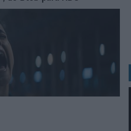
BLE INSPIRADA EN CORNETTO, CALIPPO Y SOLERO
MAR EL PATRIMONIO HISTÓRICO EN ACTIVOS CULTURALES Y ECONÓMICOS
LA GESTIÓN DE SUS RELACIONES CON LOS MEDIOS
ARIO EN SU ÚLTIMA CAMPAÑA INTERNACIONAL
N DE MARCA A LARGO PLAZO Y LA MEDICIÓN SON DOS CARAS DE LA MISMA
N HOTELS & RESORTS
VECES’, DE INUSUALY PARA CERVEZA CAPAZ
 PARA ORANGE
 UNA OPORTUNIDAD DE INCLUSIÓN
RANO’
UDIO EN SU NUEVA CAMPAÑA GLOBAL DE MARCA
VISTAR