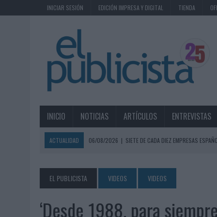
INICIAR SESIÓN
EDICIÓN IMPRESA Y DIGITAL
TIENDA
OF
INICIO
NOTICIAS
ARTÍCULOS
ENTREVISTAS
ACTUALIDAD
06/08/2026
|
SIETE DE CADA DIEZ EMPRESAS ESPAÑ
06/08/2026
|
EL MERCADO PUBLICITARIO CAE UN 2,6% EN 2025, A
06/08/2026
|
LA TELEVISIÓN SIGUE LIDERANDO EL CONSUMO DE MEDI
EL PUBLICISTA
VIDEOS
VIDEOS
06/08/2026
|
EL USO DE LA IA GENERATIVA ALCANZA YA AL 62% DE L
‘Desde 1988, para siempre
06/08/2026
|
SYSTEM1 NOMBRA A KIMBERLY BASTONI COMO NUEVA D