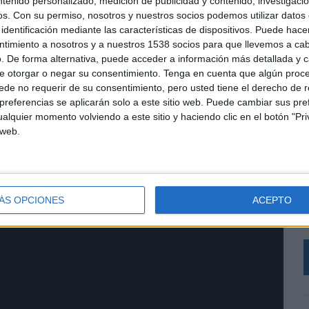
ntenido personalizado, medición de publicidad y contenido, investigaci
os.
Con su permiso, nosotros y nuestros socios podemos utilizar datos 
identificación mediante las características de dispositivos. Puede hacer
ntimiento a nosotros y a nuestros 1538 socios para que llevemos a ca
. De forma alternativa, puede acceder a información más detallada y 
e otorgar o negar su consentimiento.
Tenga en cuenta que algún proc
de no requerir de su consentimiento, pero usted tiene el derecho de r
referencias se aplicarán solo a este sitio web. Puede cambiar sus pref
alquier momento volviendo a este sitio y haciendo clic en el botón "Pri
 web.
L
A
ÁS OPCIONES
ACEPTO
p