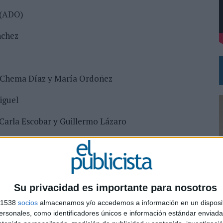
 EL REGRESO DEL FÚTBOL
 (ADO)
nchez
, Chema Díaz y María Ordoñez
iguel
 Carla Escobar y Guillermo Lázaro
Su privacidad es importante para nosotros
s 1538
socios
almacenamos y/o accedemos a información en un disposit
0
sonales, como identificadores únicos e información estándar enviada 