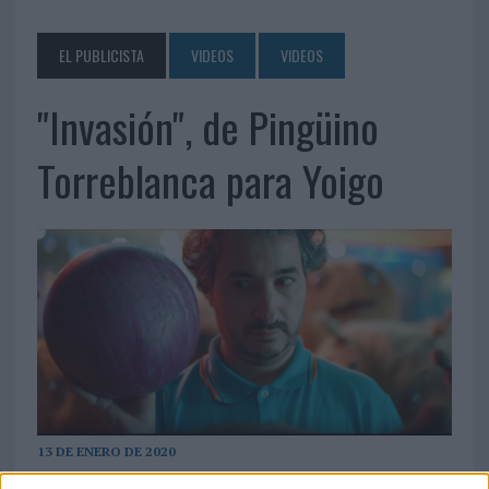
EL PUBLICISTA
VIDEOS
VIDEOS
"Invasión", de Pingüino
Torreblanca para Yoigo
13 DE ENERO DE 2020