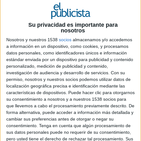
Ficha técnica “Invasión”
Su privacidad es importante para
nosotros
Nosotros y nuestros 1538
socios
almacenamos y/o accedemos
Anunciante: Grupo Másmóvil
a información en un dispositivo, como cookies, y procesamos
datos personales, como identificadores únicos e información
Marca: Yoigo
estándar enviada por un dispositivo para publicidad y contenido
personalizado, medición de publicidad y contenido,
Producto: Fibra, móvil, TV
investigación de audiencia y desarrollo de servicios.
Con su
permiso, nosotros y nuestros socios podemos utilizar datos de
Contactos del anunciante: Jacobo Gálvez, Ana
localización geográfica precisa e identificación mediante las
Torres, Amagoia Sologestoa y Alba Bobillo
características de dispositivos. Puede hacer clic para otorgarnos
su consentimiento a nosotros y a nuestros 1538 socios para
Agencia: Pingüino Torreblanca
que llevemos a cabo el procesamiento previamente descrito. De
forma alternativa, puede acceder a información más detallada y
Directores creativos: José Luis Moro y Pablo
cambiar sus preferencias antes de otorgar o negar su
Torreblanca
consentimiento.
Tenga en cuenta que algún procesamiento de
sus datos personales puede no requerir de su consentimiento,
pero usted tiene el derecho de rechazar tal procesamiento. Sus
Director general: Ignacio Olazábal