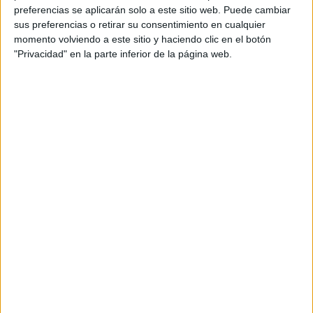
preferencias se aplicarán solo a este sitio web. Puede cambiar
sus preferencias o retirar su consentimiento en cualquier
Equipo creativo: Emma Castañeiras y David Valls
momento volviendo a este sitio y haciendo clic en el botón
"Privacidad" en la parte inferior de la página web.
Directora arte digital: Noelia Moreno
Supervisora de cuentas: Laura del Burgo
Ejecutiva de cuentas: Paula Casas
Planner digital y contenidos: Ana Sardá
Producer agencia: Marisa Rodríguez y Mamen
Puyot
Productora: Harry
Realizador: Imanol Ruiz de Lara
Realizador 2ª unidad: Ayala