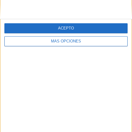
VÍDEO DESTACADO
ACEPTO
MÁS OPCIONES
ARTÍCULOS ALEATORIOS