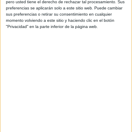
Copywriters: Mikel San Juan y Santiago Arcusa
pero usted tiene el derecho de rechazar tal procesamiento. Sus
preferencias se aplicarán solo a este sitio web. Puede cambiar
Equipo de cuentas: Silvia Martínez y Begoña
sus preferencias o retirar su consentimiento en cualquier
Budía
momento volviendo a este sitio y haciendo clic en el botón
"Privacidad" en la parte inferior de la página web.
Director de producción audiovisual: Gustavo
Samaniego
Producer: Beatriz Carnicero
Productora: The Gang
Realizadores: Yasmina Solanes
Director de fotografía: Pablo Hdez
Productor ejecutivo: Matt Grousset
Director de producción: Xavi Ros
Producer: Xoan Cornide