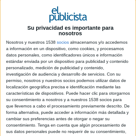
4 DE JULIO DE 2019
Ficha técnica ‘Mentes cuadradas’
Su privacidad es importante para
nosotros
Nosotros y nuestros 1538
socios
almacenamos y/o accedemos
Anunciante: Fundación de Ayuda contra la
a información en un dispositivo, como cookies, y procesamos
Drogadicción (FAD)
datos personales, como identificadores únicos e información
estándar enviada por un dispositivo para publicidad y contenido
Sector: ONG
personalizado, medición de publicidad y contenido,
investigación de audiencia y desarrollo de servicios.
Con su
Contacto del cliente: Beatriz Pestaña y María
permiso, nosotros y nuestros socios podemos utilizar datos de
Sánchez
localización geográfica precisa e identificación mediante las
características de dispositivos. Puede hacer clic para otorgarnos
Agencia: Saatchi & Saatchi
su consentimiento a nosotros y a nuestros 1538 socios para
que llevemos a cabo el procesamiento previamente descrito. De
Director general creativo: Óscar Martínez
forma alternativa, puede acceder a información más detallada y
cambiar sus preferencias antes de otorgar o negar su
Director de arte: Ángelo Zambrano
consentimiento.
Tenga en cuenta que algún procesamiento de
sus datos personales puede no requerir de su consentimiento,