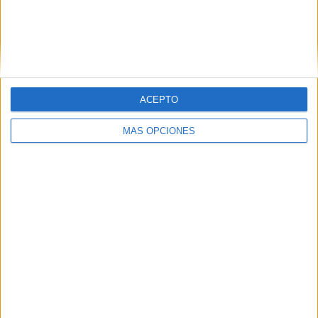
VÍDEO DESTACADO
ACEPTO
MÁS OPCIONES
ARTÍCULOS ALEATORIOS