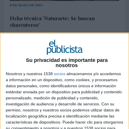
8 DE MAYO DE 2025
Ficha técnica ‘Naturarte: Se buscan
charcuteros’
Anunciante: Campofrío
Su privacidad es importante para
Producto: Campofrío Naturarte
nosotros
Contacto del cliente: Juana Manso, Rubén Pérez,
Nosotros y nuestros 1538
socios
almacenamos y/o accedemos
a información en un dispositivo, como cookies, y procesamos
Susana Megía, Lucía Girón, Alejandra López,
datos personales, como identificadores únicos e información
Natalia Alonso, Marina Macarro
estándar enviada por un dispositivo para publicidad y contenido
personalizado, medición de publicidad y contenido,
Agencia: This is Libre
investigación de audiencia y desarrollo de servicios.
Con su
permiso, nosotros y nuestros socios podemos utilizar datos de
Equipo creativo: Mónica Moro, Raquel Martínez,
localización geográfica precisa e identificación mediante las
Lorena Álvarez
características de dispositivos. Puede hacer clic para otorgarnos
su consentimiento a nosotros y a nuestros 1538 socios para