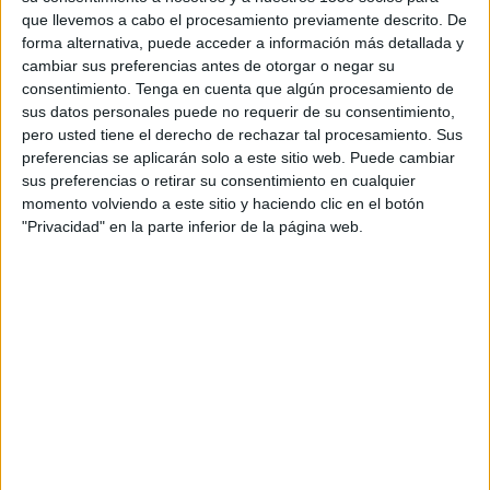
Planificación estratégica: Mónica Moro, Raquel
que llevemos a cabo el procesamiento previamente descrito. De
Martínez
forma alternativa, puede acceder a información más detallada y
cambiar sus preferencias antes de otorgar o negar su
Project manager: Andrea Cabezudo, Íñigo Trueba
consentimiento.
Tenga en cuenta que algún procesamiento de
sus datos personales puede no requerir de su consentimiento,
Producers agencia: Álvaro Fdez. De Araoz (Los
pero usted tiene el derecho de rechazar tal procesamiento. Sus
Producers)
preferencias se aplicarán solo a este sitio web. Puede cambiar
sus preferencias o retirar su consentimiento en cualquier
Productora: Agosto
momento volviendo a este sitio y haciendo clic en el botón
"Privacidad" en la parte inferior de la página web.
Director: Miguel Angulo
Productora ejecutiva: Belén Gayán
Productor: Olmo Heras
Director de fotografía: Lluís Martí
Coordinador de postproducción: Alex Gigán
Montador: Jorge García