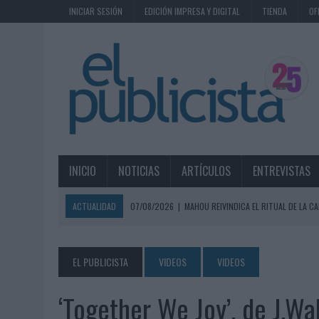
INICIAR SESIÓN
EDICIÓN IMPRESA Y DIGITAL
TIENDA
OF
INICIO
NOTICIAS
ARTÍCULOS
ENTREVISTAS
ACTUALIDAD
07/08/2026
|
MAHOU REIVINDICA EL RITUAL DE LA CA
07/08/2026
|
MG SPIRIT RELANZA SU MARCA CON UNA ESTRATEGIA 
07/08/2026
|
PATRÓN CONVIERTE EL NUEVO SINGLE DE ARÓN PIPER EN
EL PUBLICISTA
VIDEOS
VIDEOS
07/08/2026
|
EL VERANO PONE A PRUEBA LA ESTRATEGIA DIGITAL DE
‘Together We Joy’, de J.W
07/08/2026
|
VUELING CONVIERTE LOS RECUERDOS EN SOUVENIRS CO