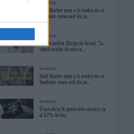
03/08/2026
Back Market pone a la madre de su
fundador como aval de su...
05/08/2026
Luis Arquillos (Burgo de Arias): “La
construcción de marca...
03/08/2026
Back Market pone a la madre de su
fundador como aval de su...
06/08/2026
El uso de la IA generativa alcanza ya
al 62% de los...