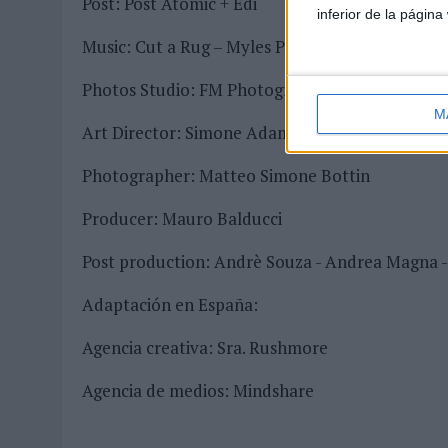
Post: Post Atomic + Edi
inferior de la página
Music: Cut a Rug – Myles Parrish
Photos Studio: FM Photographers
M
Art Director: Simone Adami
Photographer: Matteo Simone Bottin
Producer: Mauro Balducci
Post production: Andrè Souza - Andrea Magna 
Adaptación en España:
Agencia creativa: Sra. Rushmore
Agencia de medios: Mindshare