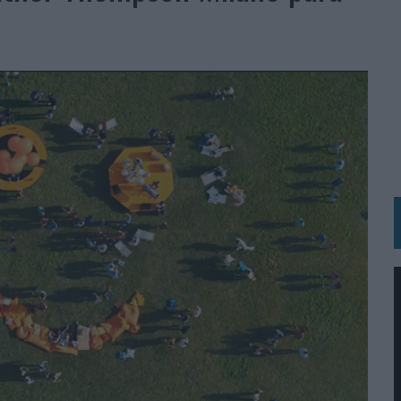
RÁ A PRUEBA LA CREATIVIDAD DE LAS MARCAS
N LA INFANCIA EN SU ESTRATEGIA
OS EN VERANO Y SUPERA AL MÓVIL COMO DISPOSITIVO MÁS UTILIZADO
OS ESPAÑOLES
IRECTORA COMERCIAL GLOBAL
BLE INSPIRADA EN CORNETTO, CALIPPO Y SOLERO
MAR EL PATRIMONIO HISTÓRICO EN ACTIVOS CULTURALES Y ECONÓMICOS
LA GESTIÓN DE SUS RELACIONES CON LOS MEDIOS
ARIO EN SU ÚLTIMA CAMPAÑA INTERNACIONAL
N DE MARCA A LARGO PLAZO Y LA MEDICIÓN SON DOS CARAS DE LA MISMA
N HOTELS & RESORTS