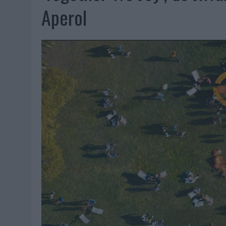
07/08/2026
|
CUANDO SE APAGUE EL SOL, EL ECLIPSE DE 2026 POND
Aperol
06/08/2026
|
‘LA VUELTA’, DE FENOMENAL PARA MÁLAGA CF
06/08/2026
|
SIETE DE CADA DIEZ EMPRESAS ESPAÑOLAS NO INTEGRA
06/08/2026
|
LA TELEVISIÓN SIGUE LIDERANDO EL CONSUMO DE MEDI
06/08/2026
|
EL USO DE LA IA GENERATIVA ALCANZA YA AL 62% DE L
06/08/2026
|
SYSTEM1 NOMBRA A KIMBERLY BASTONI COMO NUEVA D
06/08/2026
|
FRIGO Y UNIQLO LANZAN UNA COLECCIÓN PERSONALIZA
06/08/2026
|
LA IA ESTÁ SUBIENDO EL LISTÓN DE LA CREATIVIDAD
05/08/2026
|
BEON WORLDWIDE LANZA RAÍZ URBANA PARA TRANSFOR
05/08/2026
|
FABRA COMUNICACIÓN INCORPORA A CASONÁ Y ASUME 
05/08/2026
|
LOPESAN HOTELS & RESORTS ACERCA EL PARAÍSO CAN
05/08/2026
|
LUIS ARQUILLOS (BURGO DE ARIAS): “LA CONSTRUCCIÓ
MONEDA”
04/08/2026
|
‘EL PARAÍSO MÁS CERCA’, DE 22GRADOS PARA LOPESA