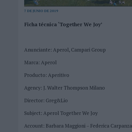
04/08/2026
|
‘LA ÚNICA CERVEZA DEL MUNDO QUE SE DISFRUTA DOS 
7 DE JUNIO DE 2019
07/08/2026
|
EL MÁLAGA CF CULMINA SU TRILOGÍA DE MARCA CON U
Ficha técnica ‘Together We Joy’
Anunciante: Aperol, Campari Group
Marca: Aperol
Producto: Aperitivo
Agency: J. Walter Thompson Milano
Director: Greg&Lio
Subject: Aperol Together We Joy
Account: Barbara Maggioni – Federica Carpanza