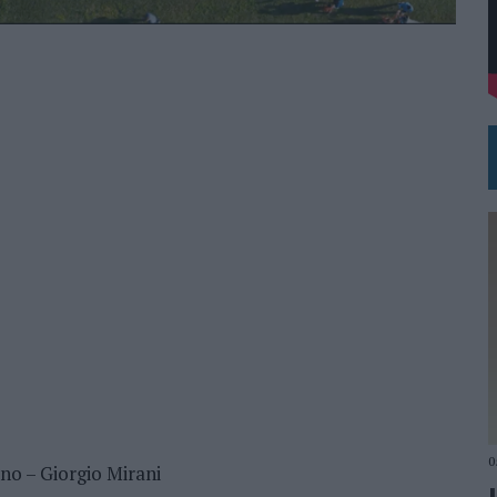
VECES’, DE INUSUALY PARA CERVEZA CAPAZ
NA CAMPAÑA QUE CELEBRA SU REGRESO A PRIMERA DIVISIÓN
0
no – Giorgio Mirani