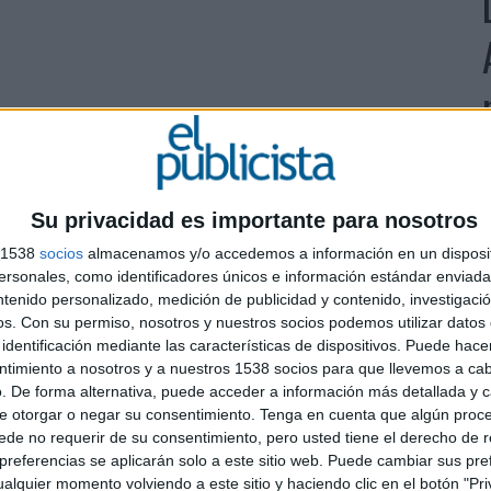
Su privacidad es importante para nosotros
s 1538
socios
almacenamos y/o accedemos a información en un disposit
er Guglielmo Fava
L
sonales, como identificadores únicos e información estándar enviada 
A
ntenido personalizado, medición de publicidad y contenido, investigaci
os.
Con su permiso, nosotros y nuestros socios podemos utilizar datos 
identificación mediante las características de dispositivos. Puede hacer
p
ntimiento a nosotros y a nuestros 1538 socios para que llevemos a ca
. De forma alternativa, puede acceder a información más detallada y 
e otorgar o negar su consentimiento.
Tenga en cuenta que algún proc
de no requerir de su consentimiento, pero usted tiene el derecho de r
referencias se aplicarán solo a este sitio web. Puede cambiar sus pref
alquier momento volviendo a este sitio y haciendo clic en el botón "Pri