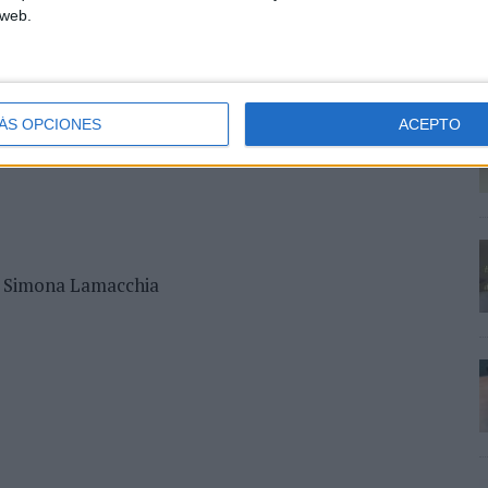
 web.
ÁS OPCIONES
ACEPTO
- Simona Lamacchia