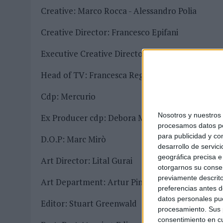
Creative: Marco Rocca - Alessandro Polia
Creative Director: Francesco Epifani
Executive Creative Director: Sergio Rodriguez
Head of TV: Francesca Regali
Cdp: Mercurio
Nosotros y nuestro
Ex Producer cdp: Debora Magnavacca – produc
procesamos datos per
para publicidad y co
D.O.P: Marc Mirò
desarrollo de servici
geográfica precisa e 
Art Director: Lital Gurai
otorgarnos su conse
previamente descrito
Art Department: Artur Pinheiro
preferencias antes d
datos personales pue
Editor: Stuart Greenwald
procesamiento. Sus p
consentimiento en cu