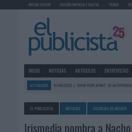
INICIAR SESIÓN
EDICIÓN IMPRESA Y DIGITAL
TIENDA
OF
INICIO
NOTICIAS
ARTÍCULOS
ENTREVISTAS
ACTUALIDAD
07/08/2026
|
‘SHOW YOUR SPIRIT’, DE AUTOPRODUC
07/08/2026
|
EL MÁLAGA CF CULMINA SU TRILOGÍA DE MARCA CON U
07/08/2026
|
MAHOU REIVINDICA EL RITUAL DE LA CAÑA EN EL DÍA IN
EL PUBLICISTA
NOTICIAS
AGENCIAS DE MEDIOS
07/08/2026
|
MG SPIRIT RELANZA SU MARCA CON UNA ESTRATEGIA 
Irismedia nombra a Nacho Z
07/08/2026
|
PATRÓN CONVIERTE EL NUEVO SINGLE DE ARÓN PIPER EN