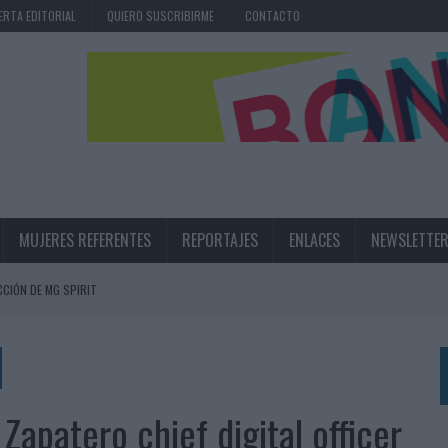
ERTA EDITORIAL
QUIERO SUSCRIBIRME
CONTACTO
MUJERES REFERENTES
REPORTAJES
ENLACES
NEWSLETTE
CIÓN DE MG SPIRIT
NA CAMPAÑA QUE CELEBRA SU REGRESO A PRIMERA DIVISIÓN
TERNACIONAL DE LA CERVEZA
360º CENTRADA EN EL ORIGEN BARCELONÉS
apatero chief digital officer
 UNA EXPERIENCIA DE MARCA EN IBIZA