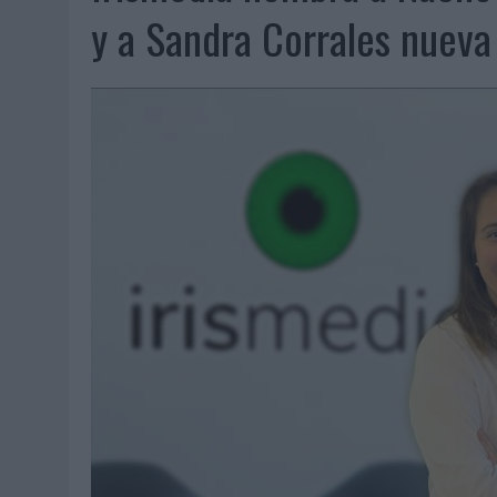
07/08/2026
|
EL VERANO PONE A PRUEBA LA ESTRATEGIA DIGITAL DE
y a Sandra Corrales nueva 
07/08/2026
|
VUELING CONVIERTE LOS RECUERDOS EN SOUVENIRS CO
07/08/2026
|
CUANDO SE APAGUE EL SOL, EL ECLIPSE DE 2026 POND
06/08/2026
|
‘LA VUELTA’, DE FENOMENAL PARA MÁLAGA CF
06/08/2026
|
SIETE DE CADA DIEZ EMPRESAS ESPAÑOLAS NO INTEGRA
06/08/2026
|
LA TELEVISIÓN SIGUE LIDERANDO EL CONSUMO DE MEDI
06/08/2026
|
EL USO DE LA IA GENERATIVA ALCANZA YA AL 62% DE L
06/08/2026
|
SYSTEM1 NOMBRA A KIMBERLY BASTONI COMO NUEVA D
06/08/2026
|
FRIGO Y UNIQLO LANZAN UNA COLECCIÓN PERSONALIZA
06/08/2026
|
LA IA ESTÁ SUBIENDO EL LISTÓN DE LA CREATIVIDAD
05/08/2026
|
BEON WORLDWIDE LANZA RAÍZ URBANA PARA TRANSFOR
05/08/2026
|
FABRA COMUNICACIÓN INCORPORA A CASONÁ Y ASUME 
05/08/2026
|
LOPESAN HOTELS & RESORTS ACERCA EL PARAÍSO CAN
05/08/2026
|
LUIS ARQUILLOS (BURGO DE ARIAS): “LA CONSTRUCCIÓ