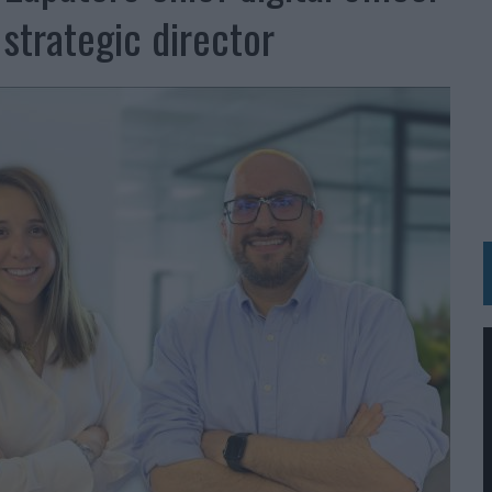
 LAS MARCAS
strategic director
N IA
RÁ A PRUEBA LA CREATIVIDAD DE LAS MARCAS
N LA INFANCIA EN SU ESTRATEGIA
OS EN VERANO Y SUPERA AL MÓVIL COMO DISPOSITIVO MÁS UTILIZADO
OS ESPAÑOLES
IRECTORA COMERCIAL GLOBAL
BLE INSPIRADA EN CORNETTO, CALIPPO Y SOLERO
MAR EL PATRIMONIO HISTÓRICO EN ACTIVOS CULTURALES Y ECONÓMICOS
LA GESTIÓN DE SUS RELACIONES CON LOS MEDIOS
ARIO EN SU ÚLTIMA CAMPAÑA INTERNACIONAL
N DE MARCA A LARGO PLAZO Y LA MEDICIÓN SON DOS CARAS DE LA MISMA