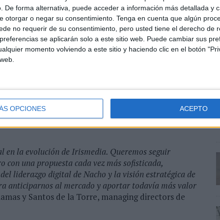
. De forma alternativa, puede acceder a información más detallada y 
mo strategic director refuerza el área estratégica de
e otorgar o negar su consentimiento.
Tenga en cuenta que algún proc
de no requerir de su consentimiento, pero usted tiene el derecho de r
uestas de comunicación más relevantes, eficaces y
referencias se aplicarán solo a este sitio web. Puede cambiar sus pref
esde su nueva posición, impulsará la visión
alquier momento volviendo a este sitio y haciendo clic en el botón "Pri
de mercado, conocimiento del consumidor, planificación
 web.
tas de valor orientadas a resultados.
s
S
er su negocio, anticipar cambios en el comportamiento
c
sistema de medios en oportunidades claras de
ando la estrategia como eje vertebrador de cada
ÁS OPCIONES
ACEPTO
ficacia”,
afirma Sandra Corrales, strategic director de
 en la evolución de Irismedia. Queremos seguir
ro con una propuesta cada vez más sofisticada,
el liderazgo digital de Nacho y la visión estratégica de
ra anticiparnos al mercado y aportar todavía más valor
lamas y Santos de la Torre, managing directors de