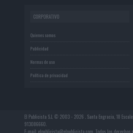
CORPORATIVO
Quienes somos
Publicidad
Normas de uso
Política de privacidad
El Publicista S.L © 2003 - 2026 . Santa Engracia, 18 Escal
913086660.
E-mail: elpublicista@elpublicista.com. Todos los derech