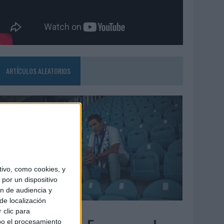
ARTÍCULOS ALEATORIOS
ivo, como cookies, y
por un dispositivo
ón de audiencia y
de localización
6/08/2026
 clic para
bo el procesamiento