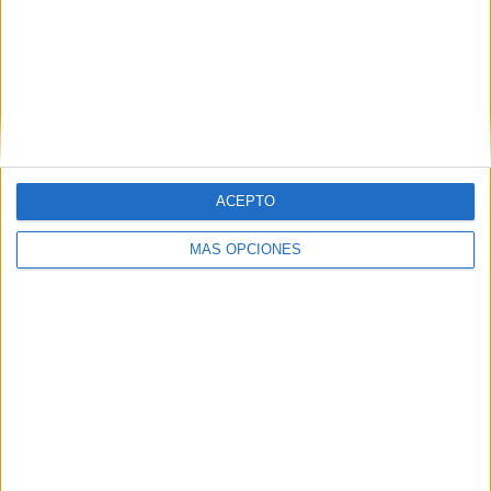
ACEPTO
MÁS OPCIONES
06/08/2026
La televisión sigue liderando
el consumo de medios en
verano y supera al móvil
como dispositivo más