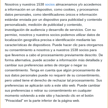
Nosotros y nuestros 1538
socios
almacenamos y/o accedemos
a información en un dispositivo, como cookies, y procesamos
datos personales, como identificadores únicos e información
estándar enviada por un dispositivo para publicidad y contenido
personalizado, medición de publicidad y contenido,
investigación de audiencia y desarrollo de servicios.
Con su
permiso, nosotros y nuestros socios podemos utilizar datos de
localización geográfica precisa e identificación mediante las
características de dispositivos. Puede hacer clic para otorgarnos
su consentimiento a nosotros y a nuestros 1538 socios para
que llevemos a cabo el procesamiento previamente descrito. De
forma alternativa, puede acceder a información más detallada y
cambiar sus preferencias antes de otorgar o negar su
10 DE ABRIL DE 2007
consentimiento.
Tenga en cuenta que algún procesamiento de
sus datos personales puede no requerir de su consentimiento,
El hasta ahora director de recursos estratégicos
pero usted tiene el derecho de rechazar tal procesamiento. Sus
de Initiative es el nuevo director de investigación
preferencias se aplicarán solo a este sitio web. Puede cambiar
de Mindshare.
sus preferencias o retirar su consentimiento en cualquier
Jon Artolozaga sustituye en el cargo a Paloma
momento volviendo a este sitio y haciendo clic en el botón
Martín (actualmente directora de investigación
"Privacidad" en la parte inferior de la página web.
de medios de Ymedia) y a Macarena Estévez