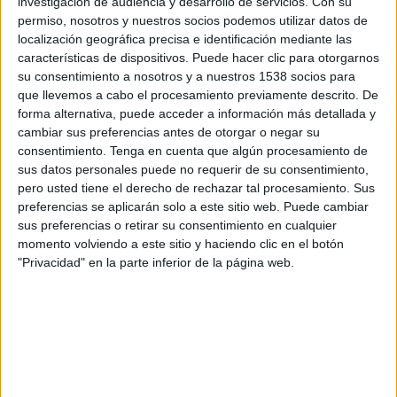
investigación de audiencia y desarrollo de servicios.
Con su
Media Contacts Barcelona como digital planner.
permiso, nosotros y nuestros socios podemos utilizar datos de
Posteriormente, pasó a trabajar en Havas Media
localización geográfica precisa e identificación mediante las
Group en diferentes áreas como Cuentas e e-
características de dispositivos. Puede hacer clic para otorgarnos
Commerce durante más de diez años, y donde
su consentimiento a nosotros y a nuestros 1538 socios para
que llevemos a cabo el procesamiento previamente descrito. De
ocupaba el puesto de strategy manager antes de
forma alternativa, puede acceder a información más detallada y
su incorporación a Wavemaker. En su nuevo
cambiar sus preferencias antes de otorgar o negar su
puesto dentro de la agencia dirigirá las
consentimiento.
Tenga en cuenta que algún procesamiento de
estrategias y planes de medios digitales de los
sus datos personales puede no requerir de su consentimiento,
clientes de la oficina de Barcelona, entre los que
pero usted tiene el derecho de rechazar tal procesamiento. Sus
se encuentran Henkel, Audible, Lavazza y MSC
preferencias se aplicarán solo a este sitio web. Puede cambiar
Cruceros entre muchos otros.
sus preferencias o retirar su consentimiento en cualquier
momento volviendo a este sitio y haciendo clic en el botón
Clara Soler
entra a formar parte de la plantilla
"Privacidad" en la parte inferior de la página web.
de Barcelona tras su paso exitoso paso por la
agencia como Trainee.
En la oficina de Madrid se han incorporado
durante estos meses seis nuevas personas en los
Departamentos de cuentas: