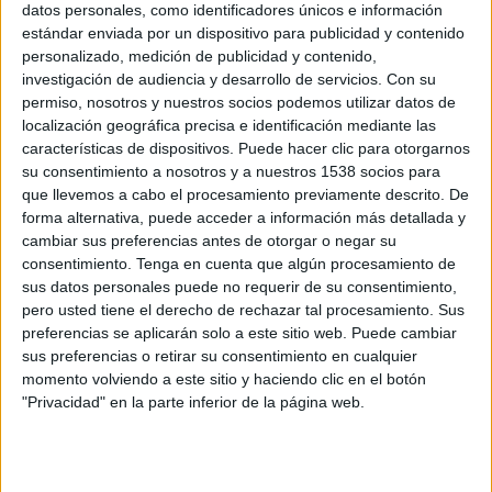
datos personales, como identificadores únicos e información
estándar enviada por un dispositivo para publicidad y contenido
personalizado, medición de publicidad y contenido,
investigación de audiencia y desarrollo de servicios.
Con su
permiso, nosotros y nuestros socios podemos utilizar datos de
localización geográfica precisa e identificación mediante las
19 DE ENERO DE 2016
características de dispositivos. Puede hacer clic para otorgarnos
su consentimiento a nosotros y a nuestros 1538 socios para
Tras la celebración de un concurso entre otras
que llevemos a cabo el procesamiento previamente descrito. De
agencias
forma alternativa, puede acceder a información más detallada y
Pepe Jeans ha adjudicado su cuenta de medios
cambiar sus preferencias antes de otorgar o negar su
mundial a Optimedia España, tras celebrar un
consentimiento.
Tenga en cuenta que algún procesamiento de
concurso en el que también participaron otras
sus datos personales puede no requerir de su consentimiento,
pero usted tiene el derecho de rechazar tal procesamiento. Sus
agencias de distintos grupos de comunicación.
preferencias se aplicarán solo a este sitio web. Puede cambiar
sus preferencias o retirar su consentimiento en cualquier
Desde este mismo mes de enero, Optimedia pasa
momento volviendo a este sitio y haciendo clic en el botón
a gestionar la estrategia, planificación y compra
"Privacidad" en la parte inferior de la página web.
de todos los medios de Pepe Jeans en más de 10
países de distintos continentes, centralizando
toda la coordinación y servicios en España.