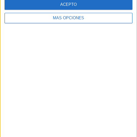
ACEPTO
03/08/2026
MÁS OPCIONES
‘Vuelve el fútbol. Vuelve a
soñar’, de VML para Movistar
FICHA TÉCNICA Anunciante: Movistar Contacto
cliente: Aitor Goyenechea, María G. de Riancho,
Íñigo Gómez de Segura, Patricia Martínez Roa,
Vanessa Solana, Mónica Herraez, Ana Ruiperez,
Lucía...
LEER MÁS
06/08/2026