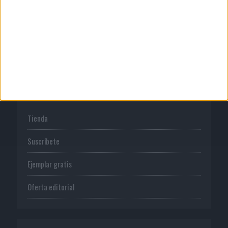
Normas de uso
Política de privacidad
PUBLICACIONES
Tienda
Suscríbete
Ejemplar gratis
Oferta editorial