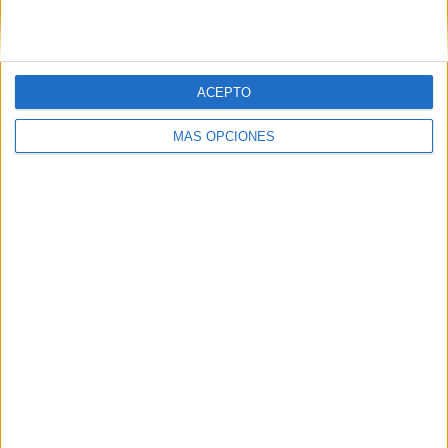
ACEPTO
MÁS OPCIONES
04/08/2026
‘El Match Perfecto del
Verano’, de Crush para
Maxibon
FICHA TÉCNICA Anunciante: Babaria/Maxibon
Contacto cliente: Silvia Muñoz (Babaria), Alba
Rodrigo (Maxibon) Agencia creativa y digital: Crush
Título de la campaña: “El Match Perfecto del...