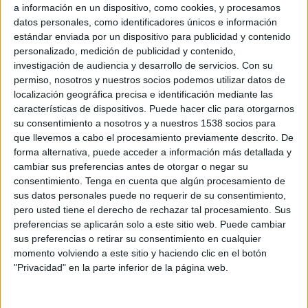
a información en un dispositivo, como cookies, y procesamos
respaldo a todas las campañas comerciales
datos personales, como identificadores únicos e información
de Evo, la web oficial, estrategia social
estándar enviada por un dispositivo para publicidad y contenido
media y acciones especiales de la marca.
personalizado, medición de publicidad y contenido,
investigación de audiencia y desarrollo de servicios.
Con su
Evo Banco ha seleccionado a
Pixel and Pixel
permiso, nosotros y nuestros socios podemos utilizar datos de
como nueva agencia creativa con el objetivo de
localización geográfica precisa e identificación mediante las
potenciar su estrategia de comunicación digital y
características de dispositivos. Puede hacer clic para otorgarnos
posicionar a la entidad financiera a la vanguardia
su consentimiento a nosotros y a nuestros 1538 socios para
en transformación digital y banca en el móvil.
que llevemos a cabo el procesamiento previamente descrito. De
forma alternativa, puede acceder a información más detallada y
Pixel and Pixel será la responsable de toda la
cambiar sus preferencias antes de otorgar o negar su
comunicación digital creativa de la compañía.
consentimiento.
Tenga en cuenta que algún procesamiento de
Desde esta posición, la agencia desarrollará un
sus datos personales puede no requerir de su consentimiento,
360º que dará respaldo a todas las campañas
pero usted tiene el derecho de rechazar tal procesamiento. Sus
preferencias se aplicarán solo a este sitio web. Puede cambiar
comerciales de Evo, la web oficial, estrategia
sus preferencias o retirar su consentimiento en cualquier
social media y acciones especiales de la marca.
momento volviendo a este sitio y haciendo clic en el botón
"Privacidad" en la parte inferior de la página web.
En palabras de Adrián León, director de servicios