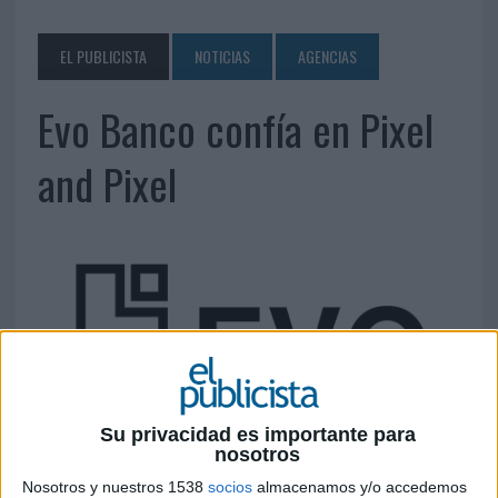
EL PUBLICISTA
NOTICIAS
AGENCIAS
Evo Banco confía en Pixel
and Pixel
Su privacidad es importante para
23 DE FEBRERO DE 2018
nosotros
La agencia desarrollará un 360º que dará
Nosotros y nuestros 1538
socios
almacenamos y/o accedemos