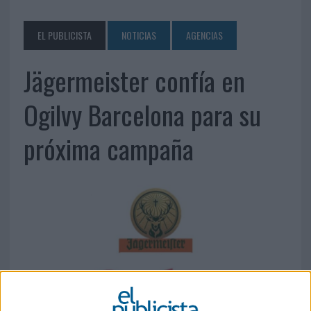
EL PUBLICISTA
NOTICIAS
AGENCIAS
Jägermeister confía en
Ogilvy Barcelona para su
próxima campaña