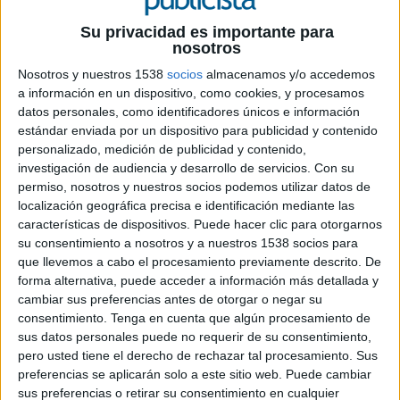
Su privacidad es importante para
20 DE OCTUBRE DE 2023
nosotros
La campaña da continuación a la plataforma
Nosotros y nuestros 1538
socios
almacenamos y/o accedemos
comunicativa de la marca “Be The Meister”,
a información en un dispositivo, como cookies, y procesamos
y se lanzará a finales de año, donde la
datos personales, como identificadores únicos e información
estándar enviada por un dispositivo para publicidad y contenido
agencia se encargará de la estrategia y la
personalizado, medición de publicidad y contenido,
creatividad
investigación de audiencia y desarrollo de servicios.
Con su
permiso, nosotros y nuestros socios podemos utilizar datos de
Jägermeister
ha elegido a
Ogilvy Barcelona
localización geográfica precisa e identificación mediante las
como su agencia creativa para la campaña de
características de dispositivos. Puede hacer clic para otorgarnos
2023. La campaña se centrará en reforzar el
su consentimiento a nosotros y a nuestros 1538 socios para
concepto “Be The Meister”, y se lanzará a finales
que llevemos a cabo el procesamiento previamente descrito. De
de este año en medios digitales. La marca ha
forma alternativa, puede acceder a información más detallada y
confiado a esta agencia la estrategia y creatividad
cambiar sus preferencias antes de otorgar o negar su
de la campaña de este año con la finalidad de
consentimiento.
Tenga en cuenta que algún procesamiento de
trabajar en estrecha colaboración para
sus datos personales puede no requerir de su consentimiento,
desarrollar una propuesta integral que permita
pero usted tiene el derecho de rechazar tal procesamiento. Sus
preferencias se aplicarán solo a este sitio web. Puede cambiar
conectar con los consumidores y posicionar la
sus preferencias o retirar su consentimiento en cualquier
marca como líder en su categoría.