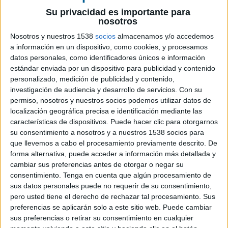
27 DE ENERO DE 2021
Su privacidad es importante para
nosotros
Con el objetivo de apoyar a startups y pequeños
emprendedores con servicios de comunicación y
Nosotros y nuestros 1538
socios
almacenamos y/o accedemos
marketing
a información en un dispositivo, como cookies, y procesamos
datos personales, como identificadores únicos e información
estándar enviada por un dispositivo para publicidad y contenido
Padre Group, grupo de servicios de comunicación
personalizado, medición de publicidad y contenido,
integrados, y la consultora Sustainable Startup &
investigación de audiencia y desarrollo de servicios.
Con su
Co han firmado un acuerdo de colaboración para
permiso, nosotros y nuestros socios podemos utilizar datos de
fomentar el emprendimiento, la sostenibilidad de
localización geográfica precisa e identificación mediante las
los negocios y la generación de oportunidades de
características de dispositivos. Puede hacer clic para otorgarnos
acceso a la transformación sostenible a startups y
su consentimiento a nosotros y a nuestros 1538 socios para
pequeños emprendedores.
que llevemos a cabo el procesamiento previamente descrito. De
forma alternativa, puede acceder a información más detallada y
Esta colaboración pone en valor la apuesta de
cambiar sus preferencias antes de otorgar o negar su
ambas instituciones por la promoción y ayuda al
consentimiento.
Tenga en cuenta que algún procesamiento de
ecosistema de emprendedores españoles a través
sus datos personales puede no requerir de su consentimiento,
de distintos programas y acciones que se
pero usted tiene el derecho de rechazar tal procesamiento. Sus
preferencias se aplicarán solo a este sitio web. Puede cambiar
desarrollarán a lo largo de todo el 2021.
sus preferencias o retirar su consentimiento en cualquier