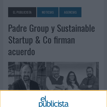
EL PUBLICISTA
NOTICIAS
AGENCIAS
Padre Group y Sustainable
Startup & Co firman
acuerdo