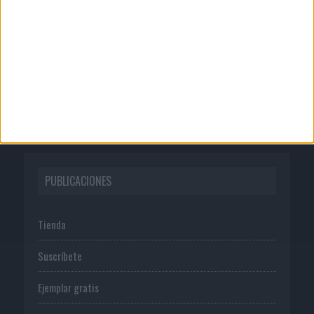
Quienes somos
Publicidad
Normas de uso
Política de privacidad
PUBLICACIONES
Tienda
Suscríbete
Ejemplar gratis