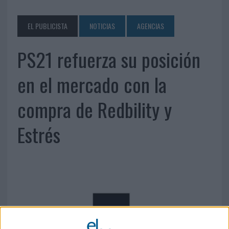
EL PUBLICISTA
NOTICIAS
AGENCIAS
PS21 refuerza su posición
en el mercado con la
compra de Redbility y
Estrés