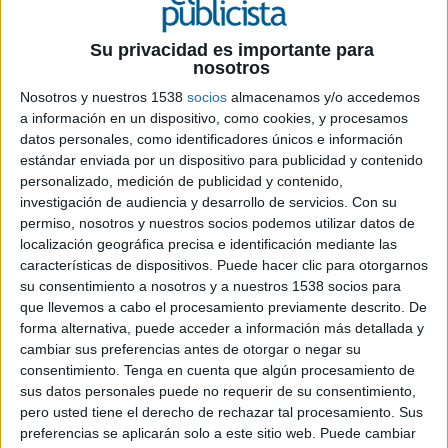
Su privacidad es importante para
nosotros
8 DE OCTUBRE DE 2019
Nosotros y nuestros 1538
socios
almacenamos y/o accedemos
a información en un dispositivo, como cookies, y procesamos
La consultora de transformación creativa
datos personales, como identificadores únicos e información
adquiere dos nuevas agencias de cara a
estándar enviada por un dispositivo para publicidad y contenido
reforzar su portfolio de servicios ante
personalizado, medición de publicidad y contenido,
investigación de audiencia y desarrollo de servicios.
Con su
empresas y anunciantes
permiso, nosotros y nuestros socios podemos utilizar datos de
localización geográfica precisa e identificación mediante las
La agencia
PS21
, autodefinida como consultora
características de dispositivos. Puede hacer clic para otorgarnos
de transformación creativa, avanza en su objetivo
su consentimiento a nosotros y a nuestros 1538 socios para
de convertirse en actor de referencia para las
que llevemos a cabo el procesamiento previamente descrito. De
empresas anunciantes en el mercado nacional
forma alternativa, puede acceder a información más detallada y
tras cerrar la adquisición de las agencias
cambiar sus preferencias antes de otorgar o negar su
independientes
Estrés
y
Redbility
. Dos nuevas
consentimiento.
Tenga en cuenta que algún procesamiento de
empresas que se suman a su proyecto de
sus datos personales puede no requerir de su consentimiento,
integración y que complementan los servicios que
pero usted tiene el derecho de rechazar tal procesamiento. Sus
PS21 lleva ofertando desde su puesta en marcha
preferencias se aplicarán solo a este sitio web. Puede cambiar