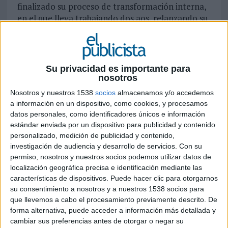
finalizado su proceso de transformación interna,
en el que lleva trabajando dos aos, relanzando su
directorio de empresas y negocios locales
qdq.com
. Esta herramienta, configurada como
un ecosistema cerrado orientado posicionar
pymes y pequeños negocios, así como
Su privacidad es importante para
autónomos y servicios profesionales, ante el
nosotros
consumidor conectado del siglo XXI, es un
Nosotros y nuestros 1538
socios
almacenamos y/o accedemos
complemento para el modelo de negocio de Qdq
a información en un dispositivo, como cookies, y procesamos
Media, que desde hace varios años se presenta al
datos personales, como identificadores únicos e información
mercado como agencia-consultora estratégica
estándar enviada por un dispositivo para publicidad y contenido
especializada en maketing digital y tecnología
personalizado, medición de publicidad y contenido,
(Marketing Technology) para las pymes, a las que
investigación de audiencia y desarrollo de servicios.
Con su
ofrece servicios integrales para gestionar su
permiso, nosotros y nuestros socios podemos utilizar datos de
localización geográfica precisa e identificación mediante las
presencia en el mundo digital y optimizar sus
características de dispositivos. Puede hacer clic para otorgarnos
inversiones de cara a negocio.
su consentimiento a nosotros y a nuestros 1538 socios para
que llevemos a cabo el procesamiento previamente descrito. De
Parte de SoLocal Group, líder europeo en
forma alternativa, puede acceder a información más detallada y
comunicación digital con presencia en Francia,
cambiar sus preferencias antes de otorgar o negar su
España, Reino Unido, Luxemburgo y Austria, los