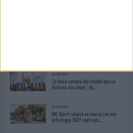
07/08/2026
Cuando se apague el Sol, el eclipse de
2026 pondrá a prueba ...
07/08/2026
‘Show Your Spirit’, de autoproducción
de MG Spirit
04/08/2026
‘La única cerveza del mundo que se
disfruta dos veces’, de...
07/08/2026
MG Spirit relanza su marca con una
estrategia 360º centrada ...