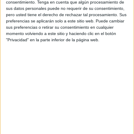
consentimiento.
Tenga en cuenta que algún procesamiento de
servicios que ofrece la agencia son
sus datos personales puede no requerir de su consentimiento,
principalmente soluciones digitales dirigidas a los
pero usted tiene el derecho de rechazar tal procesamiento. Sus
negocios, como son la creación de páginas web -
preferencias se aplicarán solo a este sitio web. Puede cambiar
más de 26.000 creadas hasta la fecha-
sus preferencias o retirar su consentimiento en cualquier
alojamiento y dominio; gestión de campañas de
momento volviendo a este sitio y haciendo clic en el botón
posicionamiento (SEO) en los principales
"Privacidad" en la parte inferior de la página web.
buscadores, garantizando las primeras posiciones
en los resultados de búsqueda de Google;
publicidad online a través de Google Ads y
Microsoft Bing; e integración en redes sociales,
entre otras. Actualmente en España cuenta con
260 empleados y una cartera de más de 16.000
clientes. La compañía recientemente dijo adiós a
su anterior logo para abrazar una nueva imagen
que le ayudará a reflejar los cambios que ha
incorporado para alinearse con las nuevas
necesidades de las pymes. Con el relanzamiento
del nuevo directorio de qdq.com finaliza un
periodo de cambios internos que se inició hace