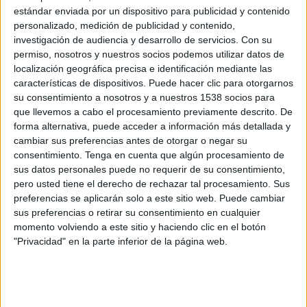
objetivo impulsar el empleo de los jóvenes con discapacidad menores de 30 años
estándar enviada por un dispositivo para publicidad y contenido
en el tejido empresarial español.
personalizado, medición de publicidad y contenido,
investigación de audiencia y desarrollo de servicios.
Con su
permiso, nosotros y nuestros socios podemos utilizar datos de
El plan se plantea para el trienio 2013-2015 y pretende llegar a más de 9.000
localización geográfica precisa e identificación mediante las
jóvenes con discapacidad, de los que 6.000 recibirán formación para acceder al
características de dispositivos. Puede hacer clic para otorgarnos
mercado laboral en las mejores condiciones. El objetivo es que no menos de
su consentimiento a nosotros y a nuestros 1538 socios para
3.000 de ellos logren un contrato laboral.
que llevemos a cabo el procesamiento previamente descrito. De
forma alternativa, puede acceder a información más detallada y
La agencia independiente ha creado una campaña basada en un spot en el que
cambiar sus preferencias antes de otorgar o negar su
jóvenes con discapacidad hablan directamente a otros como ellos animándoles a
consentimiento.
Tenga en cuenta que algún procesamiento de
no rendirse y perseguir sus sueños. El spot se emitirá en televisión y en el entorno
sus datos personales puede no requerir de su consentimiento,
online, aprovechando los canales sociales con los que la marca cuenta en internet.
pero usted tiene el derecho de rechazar tal procesamiento. Sus
E
l director creativo ejecutivo de la agencia, Juan Nonzioli, se ha encargado de la
preferencias se aplicarán solo a este sitio web. Puede cambiar
realización y dirección del spot.
sus preferencias o retirar su consentimiento en cualquier
momento volviendo a este sitio y haciendo clic en el botón
"Privacidad" en la parte inferior de la página web.
IMPRIMIR
TWEET