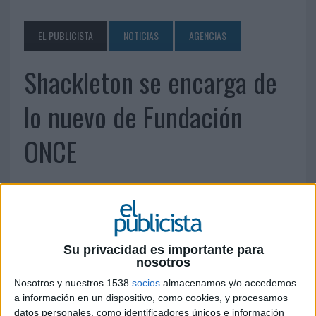
EL PUBLICISTA
NOTICIAS
AGENCIAS
Shackleton se encarga de
lo nuevo de Fundación
ONCE
29 DE ENERO DE 2013
La agencia ha ideado la campaña que respalda el
plan 'No te rindas nunca', puesto en marcha para
Su privacidad es importante para
impulsar el empleo de los jóvenes con
nosotros
discapacidad menores de 30 años.
Nosotros y nuestros 1538
socios
almacenamos y/o accedemos
La Fundación ONCE ha elegido a Shackleton para promocionar e impulsar el
a información en un dispositivo, como cookies, y procesamos
proyecto ‘No te Rindas Nunca’ (NTRN), un nuevo plan y programa que tiene por
datos personales, como identificadores únicos e información