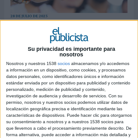
28 DE JULIO DE 2023
Se trata de una alianza estratégica con el
objetivo de ampliar cuota de mercado y
afianzar el posicionamiento de la compañía
Su privacidad es importante para
resultante en el sector de entretenimiento y
nosotros
nuevas plataformas de la generación z. Soy
Nosotros y nuestros 1538
socios
almacenamos y/o accedemos
Olivia Media Group prevé cerrar 2023 con
a información en un dispositivo, como cookies, y procesamos
una facturación de 18 millones de euros
datos personales, como identificadores únicos e información
estándar enviada por un dispositivo para publicidad y contenido
S
oy Olivia Media Group, grupo publicitario
personalizado, medición de publicidad y contenido,
español especializado en influencer marketing, ha
investigación de audiencia y desarrollo de servicios.
Con su
cerrado un acuerdo estratégico con la agencia
permiso, nosotros y nuestros socios podemos utilizar datos de
especializada en entretenimiento orientada a
localización geográfica precisa e identificación mediante las
nuevas generaciones, Bushido Talent. El holding
características de dispositivos. Puede hacer clic para otorgarnos
pretende ampliar su cuota de mercado, así como
su consentimiento a nosotros y a nuestros 1538 socios para
su posicionamiento como referente en la
que llevemos a cabo el procesamiento previamente descrito. De
representación de talentos digitales y como
forma alternativa, puede acceder a información más detallada y