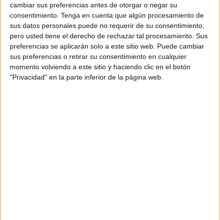
cambiar sus preferencias antes de otorgar o negar su
agencia integral enfocada en influencer y social
consentimiento.
Tenga en cuenta que algún procesamiento de
marketing.
sus datos personales puede no requerir de su consentimiento,
pero usted tiene el derecho de rechazar tal procesamiento. Sus
Tal y como apunta Javier García-Gallo, socio
preferencias se aplicarán solo a este sitio web. Puede cambiar
fundador de Soy Olivia MG: "Bajo nuestra
sus preferencias o retirar su consentimiento en cualquier
filosofía de avanzar cada día como consultores y
momento volviendo a este sitio y haciendo clic en el botón
consumidores, creemos en la especialización
"Privacidad" en la parte inferior de la página web.
constante. La unión de Bushido Talent es clave
por su know-how dentro del mundo de la GENZ
así como en las nuevas plataformas. Esto junto a
su equipo humano y procesos de trabajo, será un
añadido que nos permitirá incrementar la
propuesta de valor hacia nuestros clientes"
Esta operación supone un paso más para Soy
Olivia Media Group al ofrecer un servicio más
amplio que responde a una demanda por parte
del sector, hacia nuevos canales y territorios. En
concreto, la unión llega con un enfoque dirigido
hacia la generación Z y el mundo del