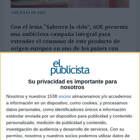
4 DE JULIO DE 2022
Con el lema “Saborea la vida”, AOE presenta
una ambiciosa campaña integral para
extender el consumo de este producto de
origen europeo en uno de los países con
mayor potencial gastronómico
Olive Oil World Tour Experience México
es la nueva
campaña de promoción impulsada por
Aceites
Su privacidad es importante para
de Oliva de España
con el apoyo de la Unión
nosotros
Europea. Con ella se busca incrementar el
Nosotros y nuestros 1538
socios
almacenamos y/o accedemos
consumo del “oro líquido” en un país con más de
a información en un dispositivo, como cookies, y procesamos
120 millones de habitantes y que cada vez está
datos personales, como identificadores únicos e información
más concienciado en el cuidado de la salud.
estándar enviada por un dispositivo para publicidad y contenido
personalizado, medición de publicidad y contenido,
“El World Tour Experience es mucho más que
investigación de audiencia y desarrollo de servicios.
Con su
una campaña. Es una invitación enfocada a los
permiso, nosotros y nuestros socios podemos utilizar datos de
consumidores mexicanos para que se sumen al