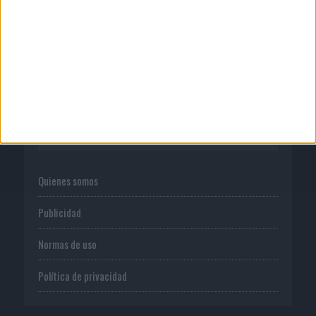
06/08/2026
System1 nombra a Kimberly Bastoni
como nueva directora...
CORPORATIVO
Quienes somos
Publicidad
Normas de uso
Política de privacidad