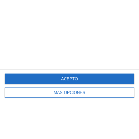
IMPRIMIR
TWEET
SHARE
SHARE
ENVIAR
ACEPTO
MÁS OPCIONES
PIN