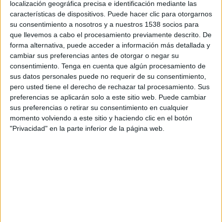
localización geográfica precisa e identificación mediante las
estilo de vida saludable de Europa a través del
características de dispositivos. Puede hacer clic para otorgarnos
consumo de Aceites de Oliva de origen europeo”
su consentimiento a nosotros y a nuestros 1538 socios para
ha explicado Óscar Mozún, director estratégico
que llevemos a cabo el procesamiento previamente descrito. De
de
Tactics Europe
, agencia encargada de la
forma alternativa, puede acceder a información más detallada y
acción.
cambiar sus preferencias antes de otorgar o negar su
consentimiento.
Tenga en cuenta que algún procesamiento de
sus datos personales puede no requerir de su consentimiento,
Durante los próximos dos años, además de
pero usted tiene el derecho de rechazar tal procesamiento. Sus
mostrar los beneficios y cualidades del Aceite de
preferencias se aplicarán solo a este sitio web. Puede cambiar
Oliva, la campaña Olive Oil World Tour
sus preferencias o retirar su consentimiento en cualquier
Experience México (OLIVE OIL WTE MX) va a
momento volviendo a este sitio y haciendo clic en el botón
realizar una serie de acciones y eventos
"Privacidad" en la parte inferior de la página web.
publicitarios para dar a conocer su producto.
Consistirá en una
campaña 360
, que llegará a su
público objetivo por distintos canales de
comunicación. Se van a realizar acciones tanto en
redes sociales
como en
medios tradicionales
(televisión, radio…), pero sobre todo es una
campaña marcada por acciones experienciales
que buscan la participación del público mexicano,