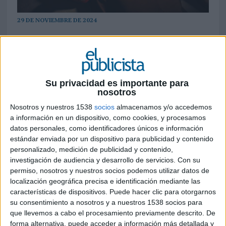
29 DE NOVIEMBRE DE 2024
Ambas marcas lanzan una colaboración
histórica, exclusiva mundial, con la creación
conjunta de una hamburguesa
completamente nueva disponible sólo en
Su privacidad es importante para
Francia: la hamburguesa BFF (Best Friends
nosotros
Forever), que une la carne a la parrilla y el
Nosotros y nuestros 1538
socios
almacenamos y/o accedemos
pollo crujiente
a información en un dispositivo, como cookies, y procesamos
datos personales, como identificadores únicos e información
KFC Francia
y
Burger King Francia
anuncian
estándar enviada por un dispositivo para publicidad y contenido
que, del 27 de noviembre al 16 de diciembre, van
personalizado, medición de publicidad y contenido,
a dejar de lado su rivalidad para lanzar
investigación de audiencia y desarrollo de servicios.
Con su
conjuntamente la “hamburguesa BFF” en todos
permiso, nosotros y nuestros socios podemos utilizar datos de
sus restaurantes del país (555 para BK, 379 para
localización geográfica precisa e identificación mediante las
KFC).
características de dispositivos. Puede hacer clic para otorgarnos
su consentimiento a nosotros y a nuestros 1538 socios para
Esta hamburguesa original y exclusiva presenta
que llevemos a cabo el procesamiento previamente descrito. De
forma alternativa, puede acceder a información más detallada y
una receta compartida pero una gran diferencia: