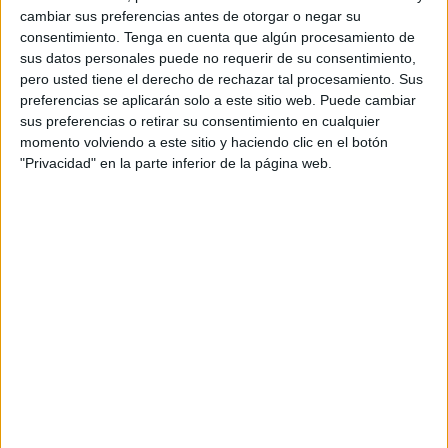
cambiar sus preferencias antes de otorgar o negar su
viene con carne a la parrilla exclusivamente en
consentimiento.
Tenga en cuenta que algún procesamiento de
Burger King France y pollo crujiente
sus datos personales puede no requerir de su consentimiento,
exclusivamente en KFC France.
pero usted tiene el derecho de rechazar tal procesamiento. Sus
preferencias se aplicarán solo a este sitio web. Puede cambiar
Para anunciar esta inesperada colaboración, las
sus preferencias o retirar su consentimiento en cualquier
marcas han realizado varias acciones.
momento volviendo a este sitio y haciendo clic en el botón
"Privacidad" en la parte inferior de la página web.
Por un lado, se ha lanzado una campaña
teaser
en
sus restaurantes. Durante los últimos tres días,
los clientes de ambas cadenas notaron extrañas
anomalías en sus lugares favoritos: baldes KFC en
BK, vasos BK en KFC, manteles individuales KFC
en BK, envoltorios de hamburguesas BK en KFC y
más.
El
teaser
continuó en la televisión el domingo
pasado con enigmáticos anuncios de 6 segundos
que mostraban a los miembros del equipo de
Burger King y KFC bailando juntos sin explicación,