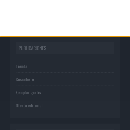
Normas de uso
Política de privacidad
PUBLICACIONES
Tienda
Suscríbete
Ejemplar gratis
Oferta editorial