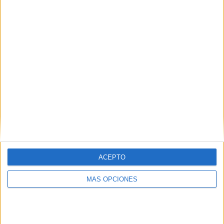
VÍDEO DESTACADO
ACEPTO
MÁS OPCIONES
ARTÍCULOS ALEATORIOS