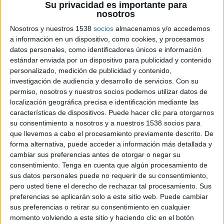
Su privacidad es importante para
nosotros
Nosotros y nuestros 1538
socios
almacenamos y/o accedemos
a información en un dispositivo, como cookies, y procesamos
datos personales, como identificadores únicos e información
2 DE FEBRERO DE 2017
estándar enviada por un dispositivo para publicidad y contenido
personalizado, medición de publicidad y contenido,
Cabify Baby estará disponible en la Madrid
investigación de audiencia y desarrollo de servicios.
Con su
tanto para peticiones inmediatas como para
permiso, nosotros y nuestros socios podemos utilizar datos de
reservas
localización geográfica precisa e identificación mediante las
características de dispositivos. Puede hacer clic para otorgarnos
Cabify, la app para moverse por la ciudad en un
su consentimiento a nosotros y a nuestros 1538 socios para
coche con conductor profesional, ha anunciado
que llevemos a cabo el procesamiento previamente descrito. De
forma alternativa, puede acceder a información más detallada y
el lanzamiento de Cabify Baby, una categoría
cambiar sus preferencias antes de otorgar o negar su
enfocada al transporte de los más pequeños de la
consentimiento.
Tenga en cuenta que algún procesamiento de
casa. Este servicio está a disposición de aquellas
sus datos personales puede no requerir de su consentimiento,
personas que necesiten utilizar vehículos
pero usted tiene el derecho de rechazar tal procesamiento. Sus
adaptados con sistemas de retención infantil, una
preferencias se aplicarán solo a este sitio web. Puede cambiar
medida que no es obligatoria para en taxis ni en
sus preferencias o retirar su consentimiento en cualquier
servicios públicos, pero que establece que los
momento volviendo a este sitio y haciendo clic en el botón