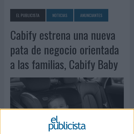
EL PUBLICISTA
NOTICIAS
ANUNCIANTES
Cabify estrena una nueva
pata de negocio orientada
a las familias, Cabify Baby