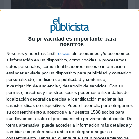
5 DE ABRIL DE 2022
Su privacidad es importante para
La agencia madrileña ha creado la nueva
nosotros
campaña de primavera de la mano de
Nosotros y nuestros 1538
socios
almacenamos y/o accedemos
Blanca Suárez y contará con publicidad
a información en un dispositivo, como cookies, y procesamos
exterior, revistas y spots de distintas
datos personales, como identificadores únicos e información
duraciones para televisión
estándar enviada por un dispositivo para publicidad y contenido
personalizado, medición de publicidad y contenido,
Pocas campañas tienen tanta tradición en
investigación de audiencia y desarrollo de servicios.
Con su
nuestras pantallas como el clásico “Ya es
permiso, nosotros y nuestros socios podemos utilizar datos de
primavera”, con el que los grandes almacenes
localización geográfica precisa e identificación mediante las
dan la bienvenida a la estación año tras año y
características de dispositivos. Puede hacer clic para otorgarnos
presentan sus apuestas de moda. Pero este año,
su consentimiento a nosotros y a nuestros 1538 socios para
como novedad, la campaña ha sido obra de
que llevemos a cabo el procesamiento previamente descrito. De
forma alternativa, puede acceder a información más detallada y
CHINA
, que trabaja por primera vez para
El
cambiar sus preferencias antes de otorgar o negar su
Corte Inglés
.
consentimiento.
Tenga en cuenta que algún procesamiento de