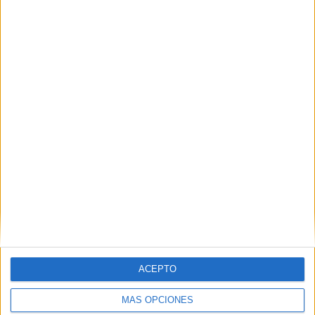
canales de comunicación interna para llegar
a miles de empleados y otros grupos de
interés
.
Ver ficha técnica ‘El filtro del empleo’
IMPRIMIR
TWEET
ACEPTO
SHARE
MÁS OPCIONES