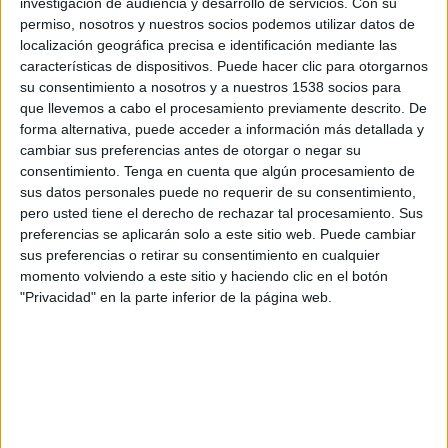
investigación de audiencia y desarrollo de servicios.
Con su
asistencialista y pasando a un modelo que tiende
permiso, nosotros y nuestros socios podemos utilizar datos de
a la plena inclusión apostando por la
localización geográfica precisa e identificación mediante las
normalización y visibilidad. Sin embargo, el año
características de dispositivos. Puede hacer clic para otorgarnos
pasado, la
Fundación Adecco
hizo un
su consentimiento a nosotros y a nuestros 1538 socios para
pronóstico futurista donde señaló que
la plena
que llevemos a cabo el procesamiento previamente descrito. De
inclusión de las personas con discapacidad
forma alternativa, puede acceder a información más detallada y
no se producirá hasta el año 2249
.
cambiar sus preferencias antes de otorgar o negar su
consentimiento.
Tenga en cuenta que algún procesamiento de
Ante este dato, Francisco Mesonero destacó la
sus datos personales puede no requerir de su consentimiento,
necesidad de
pasar a la acción garantizando
pero usted tiene el derecho de rechazar tal procesamiento. Sus
oportunidades para todos en el mercado
preferencias se aplicarán solo a este sitio web. Puede cambiar
sus preferencias o retirar su consentimiento en cualquier
laboral
. Las personas con discapacidad buscan
momento volviendo a este sitio y haciendo clic en el botón
un empleo en el que no se les prejuzgue, en el
"Privacidad" en la parte inferior de la página web.
que no se les trate de manera diferente y en el
que se les valore por su talento. Para
conmemorar esta efeméride, la Fundación
Adecco ha elaborado con el apoyo de 190
empresas, la campaña de comunicación “
El filtro
del empleo
” con el objetivo de concienciar y
avanzar hacia la plena inclusión y generar un