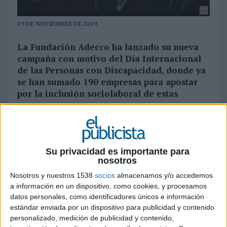
29 DE NOVIEMBRE DE 2019
La Fundación Adecco ha lanzado su nueva
campaña con motivo del Día Internacional
de las Personas con Discapacidad, donde ya
se han sumado 190 empresas para apostar
por la inclusión sociolaboral de estas
personas
El próximo martes, 3 de diciembre, se celebra el
Día Internacional de las Personas con
Discapacidad
, proclamado en el año 1992 por la
Su privacidad es importante para
nosotros
Asamblea General de las Naciones Unidas con el
objetivo de incentivar en los Estados Miembros,
Nosotros y nuestros 1538
socios
almacenamos y/o accedemos
mayor integración de las personas con
a información en un dispositivo, como cookies, y procesamos
discapacidad en la sociedad. En estos 27 años, se
datos personales, como identificadores únicos e información
han experimentado avances sociales
estándar enviada por un dispositivo para publicidad y contenido
personalizado, medición de publicidad y contenido,
significativos superando un modelo