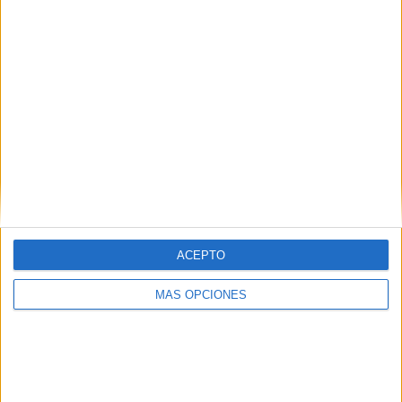
SÍGUENOS EN FACEBOOK
ACEPTO
VÍDEO DESTACADO
MÁS OPCIONES