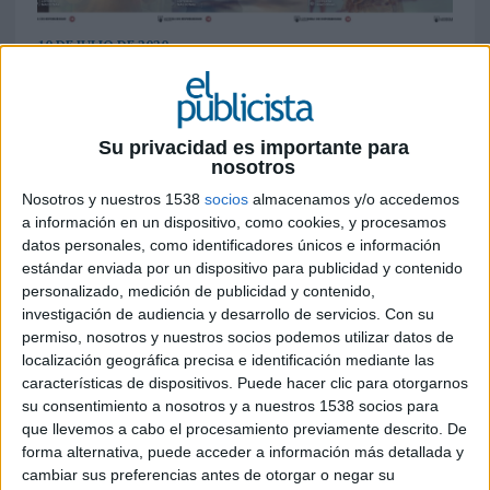
10 DE JULIO DE 2020
La fase de comunicación de la marca en
verano se caracteriza por ser más fresca,
muchas veces utilizando el humor y, aunque
Su privacidad es importante para
nosotros
siempre cercana, nunca en el mismo nivel
de emotividad que la fase de campaña que
Nosotros y nuestros 1538
socios
almacenamos y/o accedemos
arranca en noviembre
a información en un dispositivo, como cookies, y procesamos
datos personales, como identificadores únicos e información
Loterías y Apuestas del Estado
ha anunciado
estándar enviada por un dispositivo para publicidad y contenido
el arranque de su campaña para comunicar que
personalizado, medición de publicidad y contenido,
ya hay Lotería de Navidad. Es verano y como tal,
investigación de audiencia y desarrollo de servicios.
Con su
permiso, nosotros y nuestros socios podemos utilizar datos de
la comunicación siempre ha intentado recoger
localización geográfica precisa e identificación mediante las
ese
mood
de más relax, más ocio, vacaciones…
características de dispositivos. Puede hacer clic para otorgarnos
Pero este año todo se ha tornado muy diferente.
su consentimiento a nosotros y a nuestros 1538 socios para
que llevemos a cabo el procesamiento previamente descrito. De
La crisis que estamos viviendo nos ha hecho estar
forma alternativa, puede acceder a información más detallada y
muy pendientes de qué comunicar y cómo. Esto
cambiar sus preferencias antes de otorgar o negar su