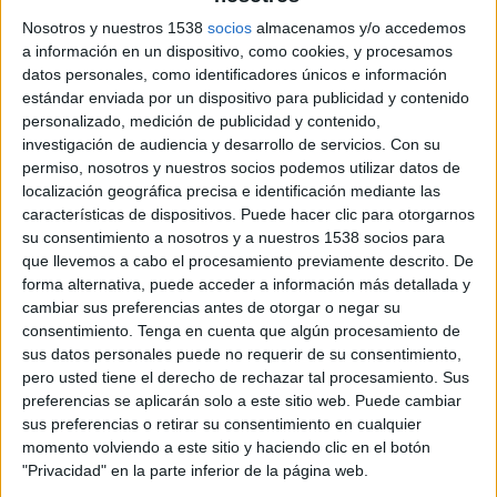
departamento creativo interno de EI Corte
Inglés. El equipo ha estado formado por José
Nosotros y nuestros 1538
socios
almacenamos y/o accedemos
MªCañas, Rosa García y Alberto Serrano. El spot,
a información en un dispositivo, como cookies, y procesamos
de fuerte impacto visual, se trata de la ¨Ópera
datos personales, como identificadores únicos e información
estándar enviada por un dispositivo para publicidad y contenido
Prima¨ de un realizador joven, también de la
personalizado, medición de publicidad y contenido,
casa, David Rodríguez. Chema Yeste, fotógrafo de
investigación de audiencia y desarrollo de servicios.
Con su
moda, realizó todas las imagenes de esta
permiso, nosotros y nuestros socios podemos utilizar datos de
campaña que verá la luz el 17 de octubre en
localización geográfica precisa e identificación mediante las
todos los medios.
características de dispositivos. Puede hacer clic para otorgarnos
su consentimiento a nosotros y a nuestros 1538 socios para
Durante el rodaje del anuncio, Torres se ha
que llevemos a cabo el procesamiento previamente descrito. De
enfundado la línea de ropa ¨Business¨, con la que
forma alternativa, puede acceder a información más detallada y
presenta un estilo estructurado y elegante, con
cambiar sus preferencias antes de otorgar o negar su
trajes, corbatas y complementos muy cuidados.
consentimiento.
Tenga en cuenta que algún procesamiento de
Con ¨Nature¨ representa el sport, con tejidos
sus datos personales puede no requerir de su consentimiento,
naturales, lanas, pieles engrasadas... Y por último,
pero usted tiene el derecho de rechazar tal procesamiento. Sus
preferencias se aplicarán solo a este sitio web. Puede cambiar
se ha vestido con prendas de “Metrópoli”, una
sus preferencias o retirar su consentimiento en cualquier
tendencia más joven, con el negro y los tejidos
momento volviendo a este sitio y haciendo clic en el botón
técnicos como protagonistas de la noche.
"Privacidad" en la parte inferior de la página web.