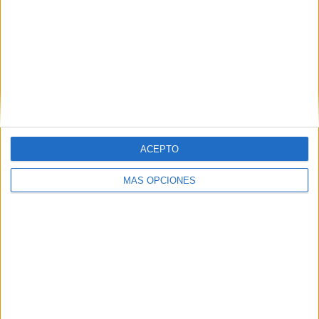
ARTÍCULOS ALEATORIOS
ACEPTO
MÁS OPCIONES
07/08/2026
‘Alexia Putellas x Galaxy Z