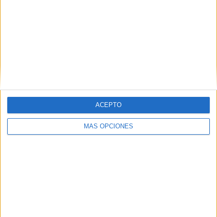
SHARE
SHARE
ENVIAR
PIN
ACEPTO
MÁS OPCIONES
SÍGUENOS EN FACEBOOK