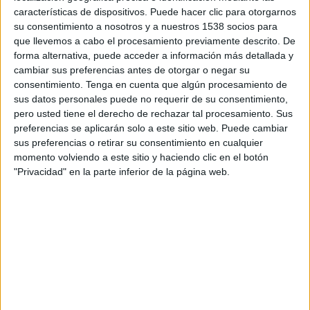
La nueva campaña de la aseguradora tiene
características de dispositivos. Puede hacer clic para otorgarnos
el objetivo de fomentar la prevención y
su consentimiento a nosotros y a nuestros 1538 socios para
detección de este tipo de cáncer, el más
que llevemos a cabo el procesamiento previamente descrito. De
agresivo de la piel
forma alternativa, puede acceder a información más detallada y
cambiar sus preferencias antes de otorgar o negar su
La intensidad del sol y las olas de calor cada año
consentimiento.
Tenga en cuenta que algún procesamiento de
sus datos personales puede no requerir de su consentimiento,
son mayores y ya protagonizan el verano
pero usted tiene el derecho de rechazar tal procesamiento. Sus
español. Siempre, pero más en estas fechas, es
preferencias se aplicarán solo a este sitio web. Puede cambiar
fundamental prevenir y concienciar a la gente
sus preferencias o retirar su consentimiento en cualquier
sobre el riesgo que puede suponer una alta
momento volviendo a este sitio y haciendo clic en el botón
exposición al sol sin tomar precaución. Y es que
"Privacidad" en la parte inferior de la página web.
pocos conocen que el melanoma es el cáncer de
la piel más agresivo, por lo que la detección y
prevención temprana son cruciales para
aumentar de un 10% a un 80% las posibilidades
de sobrevivir a él.
Bajo este hecho,
Generali
se ha propuesto
mejorar y proteger la vida de las personas y, de la
mano de
Ogilvy Madrid
, ha creado ‘
Melanoma