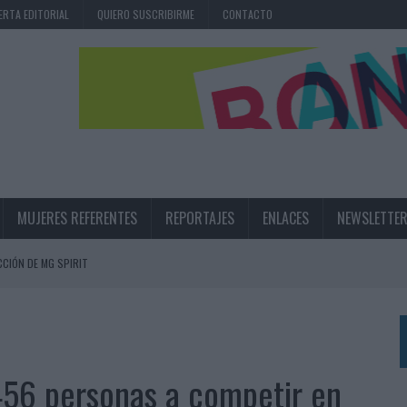
ERTA EDITORIAL
QUIERO SUSCRIBIRME
CONTACTO
MUJERES REFERENTES
REPORTAJES
ENLACES
NEWSLETTE
CIÓN DE MG SPIRIT
NA CAMPAÑA QUE CELEBRA SU REGRESO A PRIMERA DIVISIÓN
TERNACIONAL DE LA CERVEZA
360º CENTRADA EN EL ORIGEN BARCELONÉS
 456 personas a competir en
 UNA EXPERIENCIA DE MARCA EN IBIZA