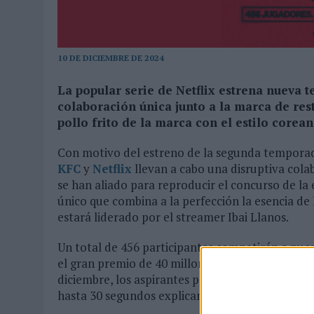
MONEDA”
07/08/2026
|
‘ALEXIA PUTELLAS X GALAXY Z FOLD8 – SIN LÍMITES’, 
10 DE DICIEMBRE DE 2024
La popular serie de Netflix estrena nueva 
colaboración única junto a la marca de res
pollo frito de la marca con el estilo corea
Con motivo del estreno de la segunda tempora
KFC
y
Netflix
llevan a cabo una disruptiva cola
se han aliado para reproducir el concurso de la 
único que combina a la perfección la esencia de 
estará liderado por el streamer Ibai Llanos.
Un total de 456 participantes competirán a pue
el gran premio de 40 millones de wones, que equi
diciembre, los aspirantes podrán inscribirse a t
hasta 30 segundos explicando por qué merecen s