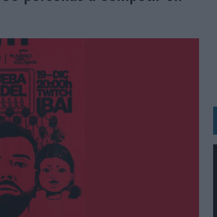
 LAS MARCAS
N IA
RÁ A PRUEBA LA CREATIVIDAD DE LAS MARCAS
N LA INFANCIA EN SU ESTRATEGIA
OS EN VERANO Y SUPERA AL MÓVIL COMO DISPOSITIVO MÁS UTILIZADO
OS ESPAÑOLES
IRECTORA COMERCIAL GLOBAL
BLE INSPIRADA EN CORNETTO, CALIPPO Y SOLERO
MAR EL PATRIMONIO HISTÓRICO EN ACTIVOS CULTURALES Y ECONÓMICOS
LA GESTIÓN DE SUS RELACIONES CON LOS MEDIOS
ARIO EN SU ÚLTIMA CAMPAÑA INTERNACIONAL
N DE MARCA A LARGO PLAZO Y LA MEDICIÓN SON DOS CARAS DE LA MISMA