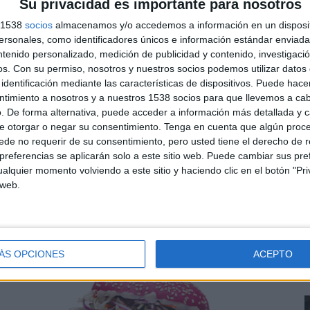
Su privacidad es importante para nosotros
l canal de Twitch de Ibai Llanos, donde los
s 1538
socios
almacenamos y/o accedemos a información en un disposit
mpo real.
sonales, como identificadores únicos e información estándar enviada 
ntenido personalizado, medición de publicidad y contenido, investigaci
 como Netflix y KFC, con una clara apuesta en
os.
Con su permiso, nosotros y nuestros socios podemos utilizar datos 
orasen en algún momento. Ha sido una auténtica
identificación mediante las características de dispositivos. Puede hacer
 campaña con un equipo de trabajo increíble formado
ntimiento a nosotros y a nuestros 1538 socios para que llevemos a ca
 así lo refleja: es una campaña a la altura de tremenda
. De forma alternativa, puede acceder a información más detallada y 
fame and media effectiveness manager de KFC Iberia.
e otorgar o negar su consentimiento.
Tenga en cuenta que algún proc
L
de no requerir de su consentimiento, pero usted tiene el derecho de r
nú en exclusiva que fusiona los sabores de la cocina
B
referencias se aplicarán solo a este sitio web. Puede cambiar sus pref
n todos los restaurantes KFC de España. La acción,
e
alquier momento volviendo a este sitio y haciendo clic en el botón "Pri
a potenciar la notoriedad y reforzar el vínculo
 web.
c
e
ÁS OPCIONES
ACEPTO