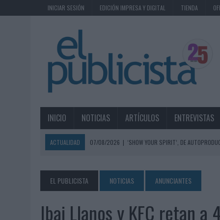
INICIAR SESIÓN
EDICIÓN IMPRESA Y DIGITAL
TIENDA
OF
INICIO
NOTICIAS
ARTÍCULOS
ENTREVISTAS
ACTUALIDAD
07/08/2026
|
‘SHOW YOUR SPIRIT’, DE AUTOPRODUC
07/08/2026
|
EL MÁLAGA CF CULMINA SU TRILOGÍA DE MARCA CON U
07/08/2026
|
MAHOU REIVINDICA EL RITUAL DE LA CAÑA EN EL DÍA IN
EL PUBLICISTA
NOTICIAS
ANUNCIANTES
07/08/2026
|
MG SPIRIT RELANZA SU MARCA CON UNA ESTRATEGIA 
Ibai Llanos y KFC retan a
07/08/2026
|
PATRÓN CONVIERTE EL NUEVO SINGLE DE ARÓN PIPER EN