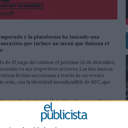
DE CHEIL SPAIN PARA SAMSUNG ELECTRONICS IBERIA
temporada y la plataforma ha lanzado una
tauración que incluye un menú que fusiona el
no
da de
El juego del calamar
el próximo 26 de diciembre,
boración en sus respectivos sectores. Las dos marcas
exitosa ficción surcoreana a través de un evento
la serie, con la identidad inconfundible de KFC, que
rta cerrada el próximo 19 de diciembre para obtener
valen a 27.108 euros. Desde el 10 hasta el 16 de
ravés de
este enlace
y deberán compartir un vídeo de
0
er seleccionados y qué harían con el premio.