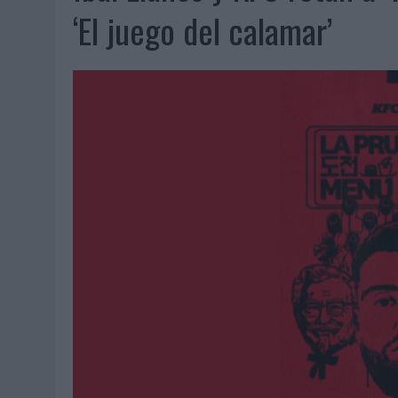
07/08/2026
|
EL VERANO PONE A PRUEBA LA ESTRATEGIA DIGITAL DE
‘El juego del calamar’
07/08/2026
|
VUELING CONVIERTE LOS RECUERDOS EN SOUVENIRS CO
07/08/2026
|
CUANDO SE APAGUE EL SOL, EL ECLIPSE DE 2026 POND
06/08/2026
|
‘LA VUELTA’, DE FENOMENAL PARA MÁLAGA CF
06/08/2026
|
SIETE DE CADA DIEZ EMPRESAS ESPAÑOLAS NO INTEGRA
06/08/2026
|
LA TELEVISIÓN SIGUE LIDERANDO EL CONSUMO DE MEDI
06/08/2026
|
EL USO DE LA IA GENERATIVA ALCANZA YA AL 62% DE L
06/08/2026
|
SYSTEM1 NOMBRA A KIMBERLY BASTONI COMO NUEVA D
06/08/2026
|
FRIGO Y UNIQLO LANZAN UNA COLECCIÓN PERSONALIZA
06/08/2026
|
LA IA ESTÁ SUBIENDO EL LISTÓN DE LA CREATIVIDAD
05/08/2026
|
BEON WORLDWIDE LANZA RAÍZ URBANA PARA TRANSFOR
05/08/2026
|
FABRA COMUNICACIÓN INCORPORA A CASONÁ Y ASUME 
05/08/2026
|
LOPESAN HOTELS & RESORTS ACERCA EL PARAÍSO CAN
05/08/2026
|
LUIS ARQUILLOS (BURGO DE ARIAS): “LA CONSTRUCCIÓ