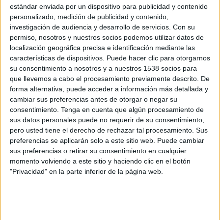
autobuses y motores diésel ha nombrado a Jacob
estándar enviada por un dispositivo para publicidad y contenido
Ernst Thomas Thärnå director de marketing y
personalizado, medición de publicidad y contenido,
producto para España y Portugal. Hasta el
investigación de audiencia y desarrollo de servicios.
Con su
momento este cargo estaba ocupado por María
permiso, nosotros y nuestros socios podemos utilizar datos de
Loscos que asume nuevas funciones en la
localización geográfica precisa e identificación mediante las
características de dispositivos. Puede hacer clic para otorgarnos
empresa dentro del área de desarrollo.
su consentimiento a nosotros y a nuestros 1538 socios para
que llevemos a cabo el procesamiento previamente descrito. De
Licenciado en Administración y Dirección de
forma alternativa, puede acceder a información más detallada y
Empresas por la Universidad de Estocolmo y
cambiar sus preferencias antes de otorgar o negar su
Master en Ingeniería Física por el Royal Institute
consentimiento.
Tenga en cuenta que algún procesamiento de
of Technology de Estolcomo, Thomas Thärnå
sus datos personales puede no requerir de su consentimiento,
trabaja desde hace siete años. En su última etapa
pero usted tiene el derecho de rechazar tal procesamiento. Sus
ha trabajado con la red de servicio de la marca
preferencias se aplicarán solo a este sitio web. Puede cambiar
para los mercados de Europa occidental y
sus preferencias o retirar su consentimiento en cualquier
meridional.
momento volviendo a este sitio y haciendo clic en el botón
"Privacidad" en la parte inferior de la página web.
IMPRIMIR