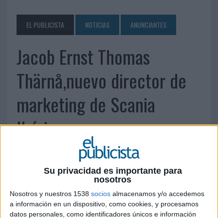
EL PUBLICISTA
NOTICIAS
ANUNCIANTES
Jacob Ernst Thomas
Thärnå,nuevo director de
marketing de Scania
Ibérica
14 DE ENERO DE 2013
Su privacidad es importante para
Sustituye en el puesto a María Loscos que
nosotros
asumirá nuevas funciones dentro de la empresa
Nosotros y nuestros 1538
socios
almacenamos y/o accedemos
sueca.
a información en un dispositivo, como cookies, y procesamos
Scania, fabricante sueco de camiones pesados,
datos personales, como identificadores únicos e información