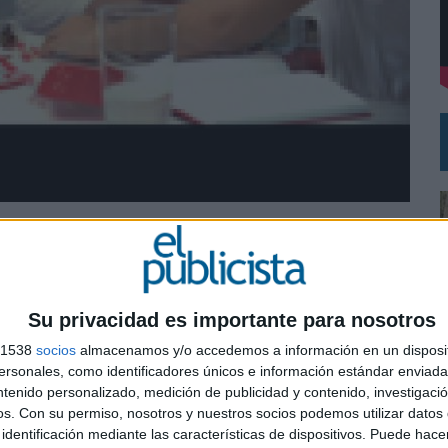
L PRIMER SEMESTRE HASTA LOS 196 MILLONES DE EUROS
 COMO MEDIA MANAGEMENT & DELIVERY PRESIDENT
basado en los cereales enriquecidos. El lanzamiento
a por Delvico, la agencia habitual de este
gg constituye el lanzamiento más importante de la
Su privacidad es importante para nosotros
producto con el que propone una innovadora manera
s 1538
socios
almacenamos y/o accedemos a información en un disposit
 unos bocaditos de cereales para tomar “sin
sonales, como identificadores únicos e información estándar enviada 
ntenido personalizado, medición de publicidad y contenido, investigaci
 enfocado a un target preocupado por la salud y el
os.
Con su permiso, nosotros y nuestros socios podemos utilizar datos 
0
identificación mediante las características de dispositivos. Puede hacer