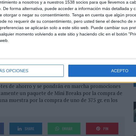
ntimiento a nosotros y a nuestros 1538 socios para que llevemos a ca
miento más importante de la compañía en el 2007, por
. De forma alternativa, puede acceder a información más detallada y 
ado de una campaña integral de marketing y
e otorgar o negar su consentimiento.
Tenga en cuenta que algún proc
 La campaña de publicidad en televisión estará en el
de no requerir de su consentimiento, pero usted tiene el derecho de r
ontará con acciones de sampling para generar
referencias se aplicarán solo a este sitio web. Puede cambiar sus pref
sumidores.
A
alquier momento volviendo a este sitio y haciendo clic en el botón "Pri
m
 web.
iones en el punto de venta, tanto en los lineales
V
umidor, cuando acuda a la tienda, "podrá encontrarse
d
ra las cuatro variedades de Mini Breaks®, el Rincón
m
andising Displays, stoppers y ficticios", explican
ÁS OPCIONES
ACEPTO
iante.
lotes de ahorro y se pondrán en marcha promociones
itamente un paquete de Mini Breaks por la compra de
una muestra por la compra de uno de 375 gr. en los
SHARE
ENVIAR
PIN