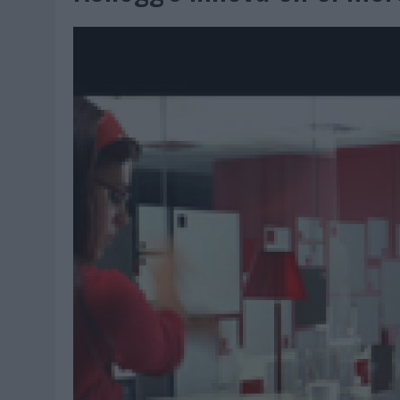
MONEDA”
04/08/2026
|
‘EL PARAÍSO MÁS CERCA’, DE 22GRADOS PARA LOPESA
04/08/2026
|
‘LA ÚNICA CERVEZA DEL MUNDO QUE SE DISFRUTA DOS 
04/08/2026
|
‘EL FÚTBOL SIN LAS PERSONAS’, DE DENTSU CREATIVE
04/08/2026
|
CAPAZ, LA CERVEZA QUE CONVIERTE CADA BOTELLA EN
04/08/2026
|
BABARIA Y MAXIBON SON ‘EL MATCH PERFECTO DEL VE
04/08/2026
|
AUDIBLE REIVINDICA EL PODER TRANSFORMADOR DEL A
03/08/2026
|
‘VUELVE EL FÚTBOL. VUELVE A SOÑAR’, DE VML PARA MO
03/08/2026
|
MOVISTAR APELA A LA ILUSIÓN DE LAS AFICIONES PARA
03/08/2026
|
EL REAL BETIS INVITA A LOS AFICIONADOS A DISEÑAR 
03/08/2026
|
KFC CONVIERTE LOS UBER EN UN HOMENAJE AL UNIVERS
03/08/2026
|
BACK MARKET PONE A LA MADRE DE SU FUNDADOR COMO
03/08/2026
|
PRESENTADO EL JURADO DE LOS PREMIOS DE MARKETI
31/07/2026
|
‘FROZEN DUNKIN’ X CALIPPO®’, AUTOPRODUCCIÓN DE 