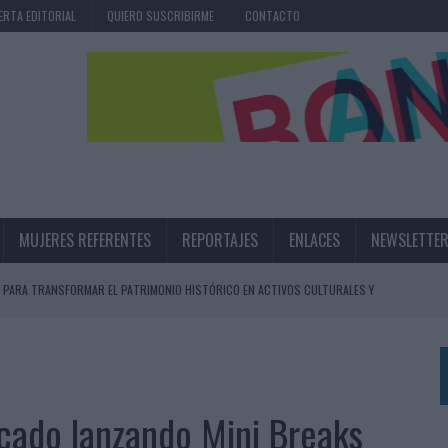
ERTA EDITORIAL
QUIERO SUSCRIBIRME
CONTACTO
MUJERES REFERENTES
REPORTAJES
ENLACES
NEWSLETTE
 PARA TRANSFORMAR EL PATRIMONIO HISTÓRICO EN ACTIVOS CULTURALES Y
LA GESTIÓN DE SUS RELACIONES CON LOS MEDIOS
ARIO EN SU ÚLTIMA CAMPAÑA INTERNACIONAL
rcado lanzando Mini Breaks
N DE MARCA A LARGO PLAZO Y LA MEDICIÓN SON DOS CARAS DE LA MISMA