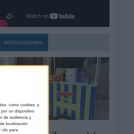
ARTÍCULOS ALEATORIOS
ivo, como cookies, y
por un dispositivo
ón de audiencia y
de localización
4/08/2026
 clic para