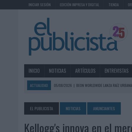
INICIAR SESIÓN
EDICIÓN IMPRESA Y DIGITAL
TIENDA
OF
INICIO
NOTICIAS
ARTÍCULOS
ENTREVISTAS
ACTUALIDAD
05/08/2026
|
BEON WORLDWIDE LANZA RAÍZ URBANA
ECONÓMICOS
05/08/2026
|
FABRA COMUNICACIÓN INCORPORA A CASONÁ Y ASUME 
EL PUBLICISTA
NOTICIAS
ANUNCIANTES
05/08/2026
|
LOPESAN HOTELS & RESORTS ACERCA EL PARAÍSO CAN
Kellogg's innova en el me
05/08/2026
|
LUIS ARQUILLOS (BURGO DE ARIAS): “LA CONSTRUCCIÓ