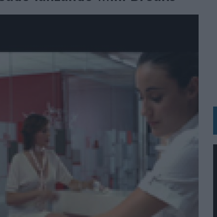
N HOTELS & RESORTS
VECES’, DE INUSUALY PARA CERVEZA CAPAZ
 PARA ORANGE
 UNA OPORTUNIDAD DE INCLUSIÓN
RANO’
UDIO EN SU NUEVA CAMPAÑA GLOBAL DE MARCA
VISTAR
 EL REGRESO DEL FÚTBOL
SU PRÓXIMA CAMISETA FOREVER GREEN
O DE 'LOS SIMPSON'
 AVAL DE SU CALIDAD
NG Y COMUNICACIÓN EN EL SECTOR ASEGURADOR 2026
DUNKIN’