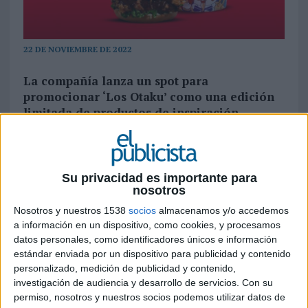
22 DE NOVIEMBRE DE 2022
La compañía lanza un spot para
promocionar ‘Los Otaku’ como una edición
limitada de productos de inspiración
japonesa. La campaña se estrena este martes
22 de noviembre en televisión y soportes
digitales y estará activa hasta el mes de
enero
Su privacidad es importante para
nosotros
Existe una tradición japonesa que consiste en
Nosotros y nuestros 1538
socios
almacenamos y/o accedemos
cenar
KFC
el 24 de diciembre. Es por ello que
a información en un dispositivo, como cookies, y procesamos
el equipo de
PS21
ha viajado hasta Tokio (capital
datos personales, como identificadores únicos e información
de Japón) para preguntar a los japoneses sobre
estándar enviada por un dispositivo para publicidad y contenido
esta tradición y presentar ‘
Los Otaku
’, una serie
personalizado, medición de publicidad y contenido,
limitada de productos con inspiración nipona
investigación de audiencia y desarrollo de servicios.
Con su
permiso, nosotros y nuestros socios podemos utilizar datos de
formada por la Burger Otaku, el Cubo Otaku y