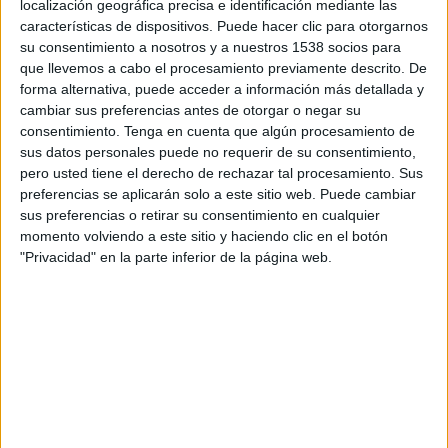
localización geográfica precisa e identificación mediante las
complementos como tiras y alitas picantes y salsa
características de dispositivos. Puede hacer clic para otorgarnos
Teriyaki que estará disponible en España hasta el
su consentimiento a nosotros y a nuestros 1538 socios para
mes de enero.
que llevemos a cabo el procesamiento previamente descrito. De
forma alternativa, puede acceder a información más detallada y
En la pieza principal, una voz en off introduce la
cambiar sus preferencias antes de otorgar o negar su
pregunta:
¿Por qué los japoneses coméis KFC en
consentimiento.
Tenga en cuenta que algún procesamiento de
Navidad?
y los protagonistas de la campaña,
sus datos personales puede no requerir de su consentimiento,
formados por una familia, dos amigos en un baño
pero usted tiene el derecho de rechazar tal procesamiento. Sus
termal, una pareja de estudiantes, una joven
preferencias se aplicarán solo a este sitio web. Puede cambiar
otaku y un hombre de negocios, responden de
sus preferencias o retirar su consentimiento en cualquier
forma indescriptible en japonés. La pieza cierra
momento volviendo a este sitio y haciendo clic en el botón
"Privacidad" en la parte inferior de la página web.
con la frase: ‘A ver, les entenderás mejor si esta
Navidad pruebas Los Otaku’.Se trata de una
película de 20’’ fiel al ya característico tono
humorístico de la marca.
La compañía inauguró el primer restaurante en
Japón en la década de los 70 y estrenó una
campaña para presentar un menú navideño bajo
el lema ‘Kentucky para Navidad’. Ese fue el inicio