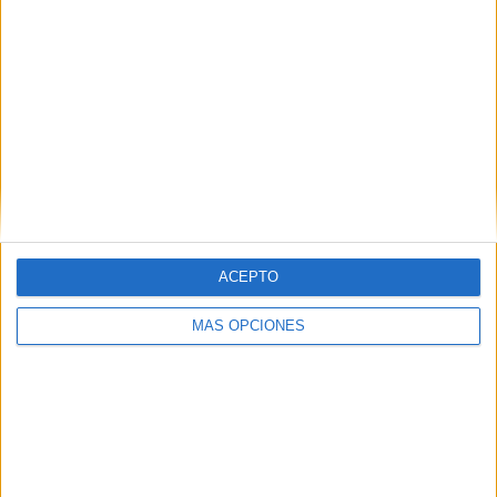
TWEET
SHARE
SHARE
ENVIAR
PIN
ACEPTO
MÁS OPCIONES
SÍGUENOS EN FACEBOOK