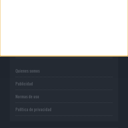
La televisión sigue liderando el
consumo de medios en...
CORPORATIVO
Quienes somos
Publicidad
Normas de uso
Política de privacidad