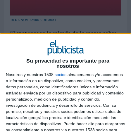
10 DE NOVIEMBRE DE 2021
El spot recoge la mirada de la marca sobre
la capital y pone en valor los encuentros que
dan vida a la ciudad, compartiendo así su
punto de vista de que la vida es más vida
cuando nos encontramos
Su privacidad es importante para
nosotros
Madrid es cualquiera con un sueño y una maleta en
Nosotros y nuestros 1538
socios
almacenamos y/o accedemos
Atocha. Es la ciudad sin final que nos mata y nos
a información en un dispositivo, como cookies, y procesamos
vive. Madrid es ese estallido de magia que une a un
datos personales, como identificadores únicos e información
padre y un hijo en el ultimo minuto, aquella noche
estándar enviada por un dispositivo para publicidad y contenido
de amigos que no acabaría nunca
. Así comienza
personalizado, medición de publicidad y contenido,
investigación de audiencia y desarrollo de servicios.
Con su
‘Madrid es Madrid cuando nos encontramos’, el
permiso, nosotros y nuestros socios podemos utilizar datos de
poema que lanza
Mahou Cinco Estrellas
como
localización geográfica precisa e identificación mediante las
una oda a la capital con la que comparte su
características de dispositivos. Puede hacer clic para otorgarnos
creencia: los encuentros con nuestra gente son
su consentimiento a nosotros y a nuestros 1538 socios para