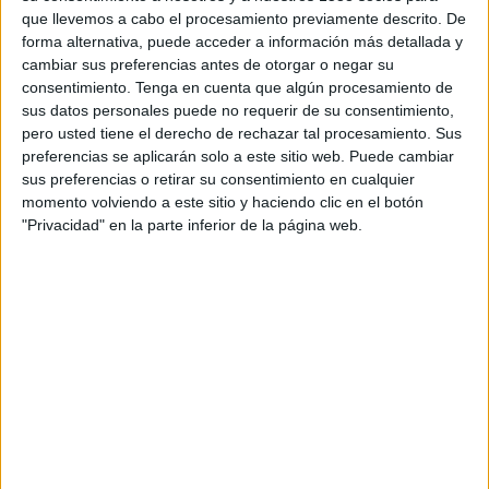
esenciales para vivir mejor. El spot reflexiona
que llevemos a cabo el procesamiento previamente descrito. De
sobre cómo Madrid, que cuenta con un 48% de
forma alternativa, puede acceder a información más detallada y
población proveniente de otros lugares, acoge a
cambiar sus preferencias antes de otorgar o negar su
todos por igual y además, gracias a su carácter
consentimiento.
Tenga en cuenta que algún procesamiento de
abierto, se ha convertido en el centro neurálgico
sus datos personales puede no requerir de su consentimiento,
de los encuentros.
pero usted tiene el derecho de rechazar tal procesamiento. Sus
preferencias se aplicarán solo a este sitio web. Puede cambiar
De esta forma, la marca pone de manifiesto la
sus preferencias o retirar su consentimiento en cualquier
momento volviendo a este sitio y haciendo clic en el botón
singularidad de la capital como una ciudad que se
"Privacidad" en la parte inferior de la página web.
abre de una manera única a sus habitantes, que
les hace sentir como en casa. Madrid propone a
los madrileños, sean o no de adopción, vivir la
ciudad de diferentes maneras pero siempre con
los encuentros como protagonistas. Mahou, cuya
historia está estrechamente relacionada con
Madrid desde su nacimiento en la calle Amaniel
desde hace más de 130 años, realiza un homenaje
especial a esta ciudad, donde está presente y ha
sido testigo de todo tipo de encuentros, desde los
más únicos hasta los más cotidianos.