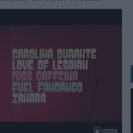
 LAS MARCAS
N IA
RÁ A PRUEBA LA CREATIVIDAD DE LAS MARCAS
N LA INFANCIA EN SU ESTRATEGIA
OS EN VERANO Y SUPERA AL MÓVIL COMO DISPOSITIVO MÁS UTILIZADO
OS ESPAÑOLES
IRECTORA COMERCIAL GLOBAL
BLE INSPIRADA EN CORNETTO, CALIPPO Y SOLERO
MAR EL PATRIMONIO HISTÓRICO EN ACTIVOS CULTURALES Y ECONÓMICOS
LA GESTIÓN DE SUS RELACIONES CON LOS MEDIOS
ARIO EN SU ÚLTIMA CAMPAÑA INTERNACIONAL
N DE MARCA A LARGO PLAZO Y LA MEDICIÓN SON DOS CARAS DE LA MISMA