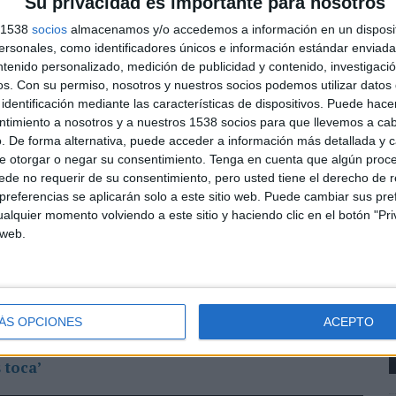
Su privacidad es importante para nosotros
 De este modo, aunque en el cartel aparezcan 5 de los
s 1538
socios
almacenamos y/o accedemos a información en un disposit
 uno de ellos tocará en cada una de las ciudades a
sonales, como identificadores únicos e información estándar enviada 
n.
ntenido personalizado, medición de publicidad y contenido, investigaci
os.
Con su permiso, nosotros y nuestros socios podemos utilizar datos 
sencilla: solo hay que adquirir un boleto de La
identificación mediante las características de dispositivos. Puede hacer
de la red comercial de Loterías, en la
web de
ntimiento a nosotros y a nuestros 1538 socios para que llevemos a ca
ipar en la
web del Joker Festival
indicando al
. De forma alternativa, puede acceder a información más detallada y 
nte sabrás si has sido premiado con una entrada doble
C
e otorgar o negar su consentimiento.
Tenga en cuenta que algún proc
españoles del año. Para acceder al concierto deberás
R
de no requerir de su consentimiento, pero usted tiene el derecho de r
a de La Primitiva con Joker.
referencias se aplicarán solo a este sitio web. Puede cambiar sus pref
T
alquier momento volviendo a este sitio y haciendo clic en el botón "Pri
de cada cinco grupos toca
’ y para su lanzamiento
 web.
iales, exterior, radio (Spotify y convencional) y
os de Madrid, Barcelona, A Coruña, Murcia y
ÁS OPCIONES
ACEPTO
 toca’