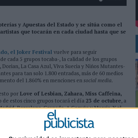
DE CHEIL SPAIN PARA SAMSUNG ELECTRONICS IBERIA
terías y Apuestas del Estado y se sitúa como el
rtistas que tocarán en cada ciudad hasta que se
do, el Joker Festival
vuelve para seguir
de cada 5 grupos tocaba-, la calidad de los grupos
l, Dorian, La Casa Azul, Viva Suecia y Niños Mutantes-
pantes para tan solo 1.800 entradas, más de 60 medios
cremento del 1.860% en menciones en
social media
.
uesto por
Love of Lesbian, Zahara, Miss Caffeina,
o de estos cinco grupos tocará el día
23 de octubre
, a
Madrid, Barcelona, Granada, A Coruña y Murcia. Y al
rá quién actuará hasta que se levante el telón.
asocia con el mecanismo del Joker, juego asociado a La
0
tos toca. Y siguiendo esa mecánica, la marca ha