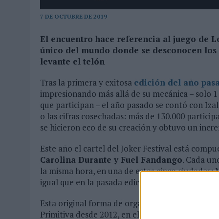
MONEDA”
7 DE OCTUBRE DE 2019
07/08/2026
|
‘ALEXIA PUTELLAS X GALAXY Z FOLD8 – SIN LÍMITES’, 
El encuentro hace referencia al juego de Lo
único del mundo donde se desconocen los a
levante el telón
Tras la primera y exitosa
edición del año pasa
impresionando más allá de su mecánica – solo 1 
que participan – el año pasado se contó con Iza
o las cifras cosechadas: más de 130.000 partici
se hicieron eco de su creación y obtuvo un in
Este año el cartel del Joker Festival está comp
Carolina Durante y Fuel Fandango
. Cada un
la misma hora, en una de estas cinco ciudades: 
igual que en la pasada edición, el público no sab
Esta original forma de organizar un Festival se 
Primitiva desde 2012, en el que 1 de cada 5 bole