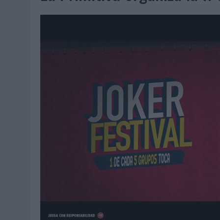
07/08/2026
|
EL VERANO PONE A PRUEBA LA ESTRATEGIA DIGITAL DE
07/08/2026
|
VUELING CONVIERTE LOS RECUERDOS EN SOUVENIRS CO
07/08/2026
|
CUANDO SE APAGUE EL SOL, EL ECLIPSE DE 2026 POND
06/08/2026
|
‘LA VUELTA’, DE FENOMENAL PARA MÁLAGA CF
06/08/2026
|
SIETE DE CADA DIEZ EMPRESAS ESPAÑOLAS NO INTEGRA
06/08/2026
|
LA TELEVISIÓN SIGUE LIDERANDO EL CONSUMO DE MEDI
06/08/2026
|
EL USO DE LA IA GENERATIVA ALCANZA YA AL 62% DE L
06/08/2026
|
SYSTEM1 NOMBRA A KIMBERLY BASTONI COMO NUEVA D
06/08/2026
|
FRIGO Y UNIQLO LANZAN UNA COLECCIÓN PERSONALIZA
06/08/2026
|
LA IA ESTÁ SUBIENDO EL LISTÓN DE LA CREATIVIDAD
05/08/2026
|
BEON WORLDWIDE LANZA RAÍZ URBANA PARA TRANSFOR
05/08/2026
|
FABRA COMUNICACIÓN INCORPORA A CASONÁ Y ASUME 
05/08/2026
|
LOPESAN HOTELS & RESORTS ACERCA EL PARAÍSO CAN
05/08/2026
|
LUIS ARQUILLOS (BURGO DE ARIAS): “LA CONSTRUCCIÓ