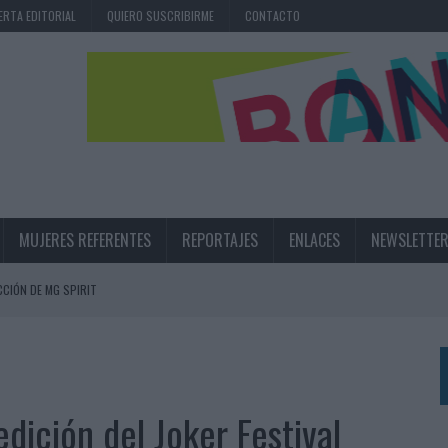
ERTA EDITORIAL
QUIERO SUSCRIBIRME
CONTACTO
MUJERES REFERENTES
REPORTAJES
ENLACES
NEWSLETTE
CIÓN DE MG SPIRIT
NA CAMPAÑA QUE CELEBRA SU REGRESO A PRIMERA DIVISIÓN
TERNACIONAL DE LA CERVEZA
360º CENTRADA EN EL ORIGEN BARCELONÉS
 edición del Joker Festival
 UNA EXPERIENCIA DE MARCA EN IBIZA