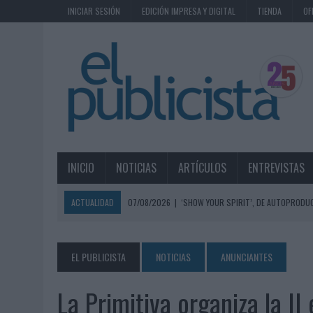
INICIAR SESIÓN
EDICIÓN IMPRESA Y DIGITAL
TIENDA
OF
INICIO
NOTICIAS
ARTÍCULOS
ENTREVISTAS
ACTUALIDAD
07/08/2026
|
‘SHOW YOUR SPIRIT’, DE AUTOPRODUC
07/08/2026
|
EL MÁLAGA CF CULMINA SU TRILOGÍA DE MARCA CON U
07/08/2026
|
MAHOU REIVINDICA EL RITUAL DE LA CAÑA EN EL DÍA IN
EL PUBLICISTA
NOTICIAS
ANUNCIANTES
07/08/2026
|
MG SPIRIT RELANZA SU MARCA CON UNA ESTRATEGIA 
La Primitiva organiza la II
07/08/2026
|
PATRÓN CONVIERTE EL NUEVO SINGLE DE ARÓN PIPER EN