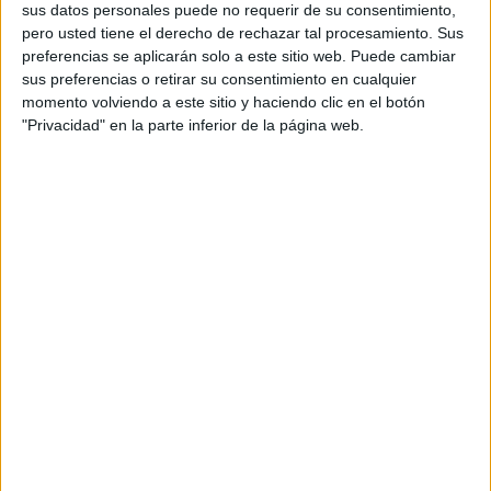
sus datos personales puede no requerir de su consentimiento,
de colores monocromática característica del Real
pero usted tiene el derecho de rechazar tal procesamiento. Sus
Madrid y de Y-3, la colección consta de una
preferencias se aplicarán solo a este sitio web. Puede cambiar
elegante selección de prendas en negro. Está
sus preferencias o retirar su consentimiento en cualquier
elaborada en la confluencia entre la sastrería y la
momento volviendo a este sitio y haciendo clic en el botón
ropa deportiva e incluye un polo de manga corta,
"Privacidad" en la parte inferior de la página web.
un polo de manga larga, unos pantalones cortos,
unos pantalones deportivos, una camiseta
deportiva, una chaqueta de entrenador y una
chaqueta de piel sintética de primera calidad.
Todas las prendas han sido confeccionadas con
suaves tejidos deportivos y cuentan con la firma
manuscrita de Yamamoto y el escudo del Real
Madrid.
El lanzamiento de esta colección va acompañado
de una campaña en la que ha participado una
leyenda del Real Madrid como Zinedine Zidane,
así como jugadores y jugadoras actuales de
nuestros equipos como Jude Bellingham, David