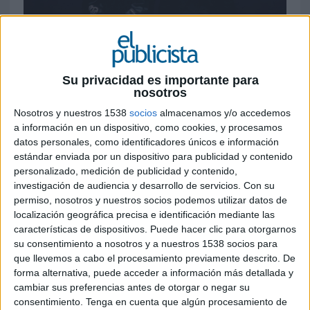
2 DE ABRIL DE 2024
Su privacidad es importante para
nosotros
Consta de siete prendas de color negro y ya
Nosotros y nuestros 1538
socios
almacenamos y/o accedemos
está disponible en tiendas Adidas y Real
a información en un dispositivo, como cookies, y procesamos
Madrid
datos personales, como identificadores únicos e información
estándar enviada por un dispositivo para publicidad y contenido
La firma de ropa
Y-3
del diseñador Yohji
personalizado, medición de publicidad y contenido,
Yamamoto y el
Real Madrid
han presentado
investigación de audiencia y desarrollo de servicios.
Con su
una nueva colección de prendas de viaje.
permiso, nosotros y nuestros socios podemos utilizar datos de
localización geográfica precisa e identificación mediante las
Tras celebrar el 120 aniversario del club con una
características de dispositivos. Puede hacer clic para otorgarnos
equipación especial en la temporada 2021/22,
su consentimiento a nosotros y a nuestros 1538 socios para
ambas marcas vuelven a unirse para llevar la
que llevemos a cabo el procesamiento previamente descrito. De
perspectiva propia de Yohji Yamamoto a uno de
forma alternativa, puede acceder a información más detallada y
los equipos más laureados del mundo con una
cambiar sus preferencias antes de otorgar o negar su
colección de siete piezas. Inspirada en la paleta
consentimiento.
Tenga en cuenta que algún procesamiento de