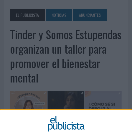
EL PUBLICISTA
NOTICIAS
ANUNCIANTES
Tinder y Somos Estupendas
organizan un taller para
promover el bienestar
mental