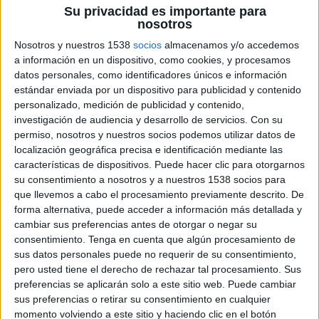
Su privacidad es importante para
nosotros
Nosotros y nuestros 1538
socios
almacenamos y/o accedemos
a información en un dispositivo, como cookies, y procesamos
datos personales, como identificadores únicos e información
estándar enviada por un dispositivo para publicidad y contenido
26 DE SEPTIEMBRE DE 2023
personalizado, medición de publicidad y contenido,
investigación de audiencia y desarrollo de servicios.
Con su
El objetivo es ofrecer a lxs jóvenes de la Gen
permiso, nosotros y nuestros socios podemos utilizar datos de
Z las claves del autocuidado para una nueva
localización geográfica precisa e identificación mediante las
exitosa temporada de “matches”
características de dispositivos. Puede hacer clic para otorgarnos
su consentimiento a nosotros y a nuestros 1538 socios para
En los últimos años, las prioridades de lxs jóvenes
que llevemos a cabo el procesamiento previamente descrito. De
a la hora de buscar el amor han cambiado. Y
forma alternativa, puede acceder a información más detallada y
mucho. Según el informe
Future Of Dating 2023
cambiar sus preferencias antes de otorgar o negar su
de Tinder
, la salud mental desempeña un papel
consentimiento.
Tenga en cuenta que algún procesamiento de
crucial para Generación Z cuando se trata de
sus datos personales puede no requerir de su consentimiento,
establecer nuevas conexiones, donde un
pero usted tiene el derecho de rechazar tal procesamiento. Sus
asombroso 80% de los jóvenes de entre 18 y 25
preferencias se aplicarán solo a este sitio web. Puede cambiar
sus preferencias o retirar su consentimiento en cualquier
años considera el autocuidado como uno de sus
momento volviendo a este sitio y haciendo clic en el botón
requisitos principales al conocer a alguien y el