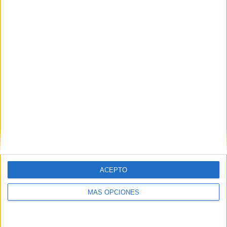
VÍDEO DESTACADO
ACEPTO
MÁS OPCIONES
ARTÍCULOS ALEATORIOS