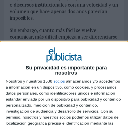
o discursos institucionales con una velocidad y un
volumen que hace apenas dos años parecían
imposibles.
Sin embargo, cuanto más fácil se vuelve
comunicar, más difícil empieza a ser diferenciarse.
El gran riesgo de esta nueva etapa
probablemente no sea que la IA sustituya
determinados procesos comunicativos. El
verdadero problema es que está empezando a
Su privacidad es importante para
uniformar el lenguaje corporativo.
nosotros
Cada vez resulta más habitual encontrar
Nosotros y nuestros 1538
socios
almacenamos y/o accedemos
a información en un dispositivo, como cookies, y procesamos
empresas que utilizan las mismas estructuras
datos personales, como identificadores únicos e información
narrativas y un lenguaje prácticamente
estándar enviada por un dispositivo para publicidad y contenido
intercambiable. Basta leer algunas publicaciones
personalizado, medición de publicidad y contenido,
en LinkedIn para detectar patrones repetidos:
investigación de audiencia y desarrollo de servicios.
Con su
organizaciones que “lideran el cambio”, marcas
permiso, nosotros y nuestros socios podemos utilizar datos de
“comprometidas con las personas”, compañías
localización geográfica precisa e identificación mediante las
que “ponen la innovación en el centro” o