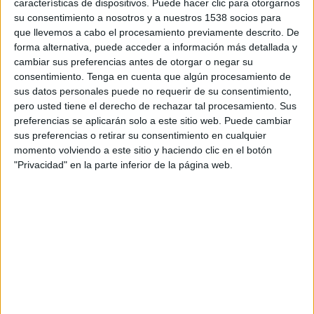
características de dispositivos. Puede hacer clic para otorgarnos
empresas que prometen “transformar el futuro”.
su consentimiento a nosotros y a nuestros 1538 socios para
La IA no ha creado ese fenómeno, pero sí lo está
que llevemos a cabo el procesamiento previamente descrito. De
acelerando.
forma alternativa, puede acceder a información más detallada y
cambiar sus preferencias antes de otorgar o negar su
Hasta no hace tanto, producir contenido exigía
consentimiento.
Tenga en cuenta que algún procesamiento de
sus datos personales puede no requerir de su consentimiento,
tiempo, recursos y especialización. Redactar bien
pero usted tiene el derecho de rechazar tal procesamiento. Sus
era difícil. Construir un relato coherente todavía
preferencias se aplicarán solo a este sitio web. Puede cambiar
más. Esa dificultad actuaba, en cierto modo,
sus preferencias o retirar su consentimiento en cualquier
como un filtro natural. Ahora ese filtro
momento volviendo a este sitio y haciendo clic en el botón
prácticamente ha desaparecido.
"Privacidad" en la parte inferior de la página web.
La producción de contenido se ha
democratizado y automatizado a gran
velocidad. Pero precisamente por eso, el
contenido empieza a perder valor como
elemento diferencial.
Cuando todo el mundo
puede producir mensajes correctos y
aparentemente creativos, la cuestión deja de ser
quién comunica más y pasa a ser quién consigue