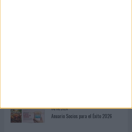
presión por demostrar resultados y la creciente...
LEER MÁS
03/08/2026
Back Market pone a la madre de su
fundador como aval de su...
04/08/2026
‘La única cerveza del mundo que se
disfruta dos veces’, de...
04/08/2026
Anuario Socios para el Éxito 2026