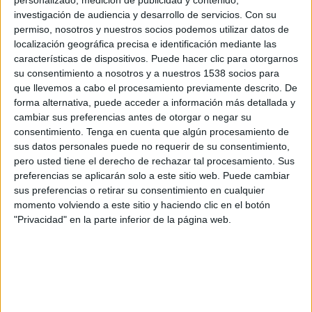
cada día, las cifras de contagiados crece y
investigación de audiencia y desarrollo de servicios.
Con su
actualmente alcanza los 24.700 diagnosticados
permiso, nosotros y nuestros socios podemos utilizar datos de
por el coronavirus. Desgraciadamente crece el
localización geográfica precisa e identificación mediante las
número de fallecidos sin dar tregua a una
características de dispositivos. Puede hacer clic para otorgarnos
situación de confinamiento que ya lleva más de
su consentimiento a nosotros y a nuestros 1538 socios para
una semana aplicado a todo el país.
que llevemos a cabo el procesamiento previamente descrito. De
forma alternativa, puede acceder a información más detallada y
La sociedad española, escéptica ante esta
cambiar sus preferencias antes de otorgar o negar su
realidad inminente, se ha visto inmersa en un
consentimiento.
Tenga en cuenta que algún procesamiento de
proceso de reclusión doméstica, algunos por
sus datos personales puede no requerir de su consentimiento,
iniciativa propia y otros obligados por las
pero usted tiene el derecho de rechazar tal procesamiento. Sus
autoridades. Los informativos han jugado una
preferencias se aplicarán solo a este sitio web. Puede cambiar
sus preferencias o retirar su consentimiento en cualquier
labor fundamental en transmitir la realidad
momento volviendo a este sitio y haciendo clic en el botón
minuto a minuto. Aún así, han sido las redes
"Privacidad" en la parte inferior de la página web.
sociales las que han jugado un papel crucial en la
creación del movimiento #quédateencasa,
#frenalacurva en España para generar mayor
concienciación en la responsabilidad personal que
jugamos cada uno. Los mensajes humorísticos
han ayudado a suavizar la situación y tomarnos