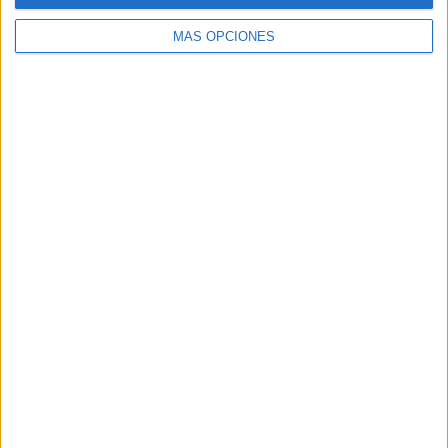
TWEET
MÁS OPCIONES
SHARE
SHARE
ENVIAR
PIN
SÍGUENOS EN FACEBOOK