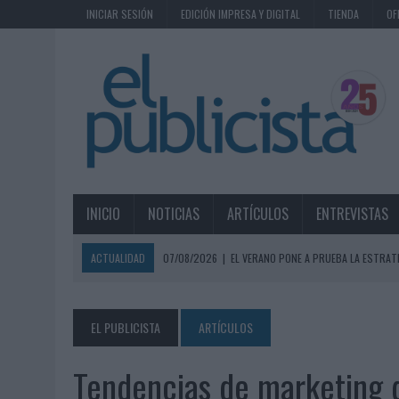
INICIAR SESIÓN
EDICIÓN IMPRESA Y DIGITAL
TIENDA
OF
INICIO
NOTICIAS
ARTÍCULOS
ENTREVISTAS
ACTUALIDAD
07/08/2026
|
EL VERANO PONE A PRUEBA LA ESTRAT
07/08/2026
|
VUELING CONVIERTE LOS RECUERDOS EN SOUVENIRS CO
07/08/2026
|
CUANDO SE APAGUE EL SOL, EL ECLIPSE DE 2026 POND
EL PUBLICISTA
ARTÍCULOS
06/08/2026
|
‘LA VUELTA’, DE FENOMENAL PARA MÁLAGA CF
Tendencias de marketing q
06/08/2026
|
SIETE DE CADA DIEZ EMPRESAS ESPAÑOLAS NO INTEGRA