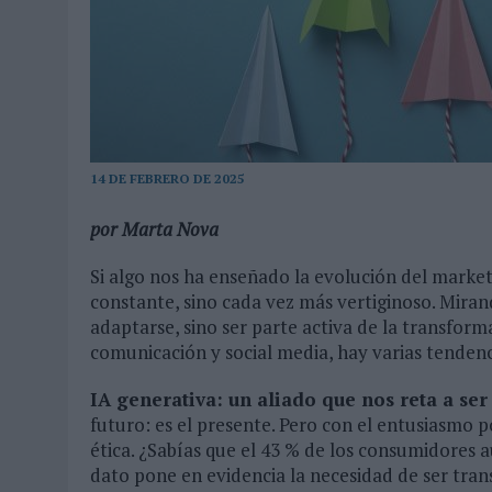
04/08/2026
|
CAPAZ, LA CERVEZA QUE CONVIERTE CADA BOTELLA EN
07/08/2026
|
PATRÓN CONVIERTE EL NUEVO SINGLE DE ARÓN PIPER EN
14 DE FEBRERO DE 2025
por Marta Nova
Si algo nos ha enseñado la evolución del market
constante, sino cada vez más vertiginoso. Miran
adaptarse, sino ser parte activa de la transfor
comunicación y social media, hay varias tendenc
IA generativa: un aliado que nos reta a se
futuro: es el presente. Pero con el entusiasmo 
ética. ¿Sabías que el 43 % de los consumidores 
dato pone en evidencia la necesidad de ser trans