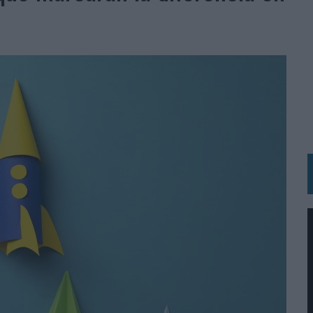
UNQUE LOS MEDIOS CONTROLADOS MANTIENEN EL CRECIMIENTO
OS EN VERANO Y SUPERA AL MÓVIL COMO DISPOSITIVO MÁS UTILIZADO
OS ESPAÑOLES
IRECTORA COMERCIAL GLOBAL
BLE INSPIRADA EN CORNETTO, CALIPPO Y SOLERO
MAR EL PATRIMONIO HISTÓRICO EN ACTIVOS CULTURALES Y ECONÓMICOS
LA GESTIÓN DE SUS RELACIONES CON LOS MEDIOS
ARIO EN SU ÚLTIMA CAMPAÑA INTERNACIONAL
N DE MARCA A LARGO PLAZO Y LA MEDICIÓN SON DOS CARAS DE LA MISMA
N HOTELS & RESORTS
VECES’, DE INUSUALY PARA CERVEZA CAPAZ
 PARA ORANGE