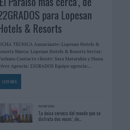
‘El Paraíso más cerca’, de
22GRADOS para Lopesan
Hotels & Resorts
FICHA TÉCNICA Anunciante: Lopesan Hotels &
esorts Marca: Lopesan Hotels & Resorts Sector:
urismo Contacto cliente: Sara Matarubia y Diana
érez Agencia: 22GRADOS Equipo agencia:...
LEER MÁS
04/08/2026
‘La única cerveza del mundo que se
disfruta dos veces’, de...