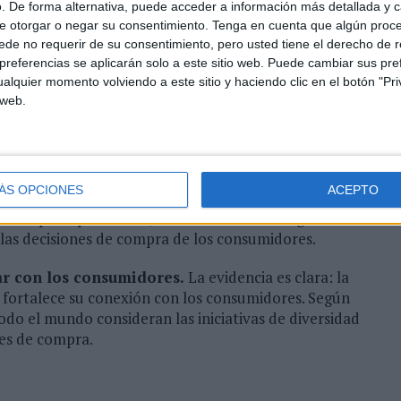
. De forma alternativa, puede acceder a información más detallada y 
decisión de compra. Por ello, ya no basta con
e otorgar o negar su consentimiento.
Tenga en cuenta que algún proc
plicar estrategias de posicionamiento también en los
de no requerir de su consentimiento, pero usted tiene el derecho de r
referencias se aplicarán solo a este sitio web. Puede cambiar sus pref
alquier momento volviendo a este sitio y haciendo clic en el botón "Pri
dad.
La evidencia sigue creciendo: la inclusión es un
 web.
asi 8 de cada 10 personas a nivel global afirman que
 marca influyen en sus decisiones de compra, según
 más significativo entre los Millennials, la
as personas con necesidades especiales o
ÁS OPCIONES
ACEPTO
es. Por lo tanto, este año, las marcas deben
o son principios éticos, sino factores estratégicos
las decisiones de compra de los consumidores.
ar con los consumidores.
La evidencia es clara: la
y fortalece su conexión con los consumidores. Según
odo el mundo consideran las iniciativas de diversidad
nes de compra.