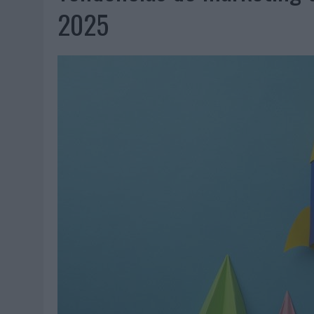
06/08/2026
|
EL MERCADO PUBLICITARIO CAE UN 2,6% EN 2025, A
2025
06/08/2026
|
LA TELEVISIÓN SIGUE LIDERANDO EL CONSUMO DE MEDI
06/08/2026
|
EL USO DE LA IA GENERATIVA ALCANZA YA AL 62% DE L
06/08/2026
|
SYSTEM1 NOMBRA A KIMBERLY BASTONI COMO NUEVA D
06/08/2026
|
FRIGO Y UNIQLO LANZAN UNA COLECCIÓN PERSONALIZA
06/08/2026
|
LA IA ESTÁ SUBIENDO EL LISTÓN DE LA CREATIVIDAD
05/08/2026
|
BEON WORLDWIDE LANZA RAÍZ URBANA PARA TRANSFOR
05/08/2026
|
FABRA COMUNICACIÓN INCORPORA A CASONÁ Y ASUME 
05/08/2026
|
LOPESAN HOTELS & RESORTS ACERCA EL PARAÍSO CAN
05/08/2026
|
LUIS ARQUILLOS (BURGO DE ARIAS): “LA CONSTRUCCIÓ
MONEDA”
04/08/2026
|
‘EL PARAÍSO MÁS CERCA’, DE 22GRADOS PARA LOPESA
04/08/2026
|
‘LA ÚNICA CERVEZA DEL MUNDO QUE SE DISFRUTA DOS 
04/08/2026
|
‘EL FÚTBOL SIN LAS PERSONAS’, DE DENTSU CREATIVE