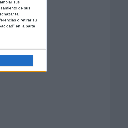
cambiar sus
esamiento de sus
echazar tal
erencias o retirar su
vacidad" en la parte