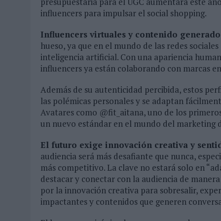
presupuestaria para el UGC aumentará este año
influencers para impulsar el social shopping.
Influencers virtuales y contenido generado
hueso, ya que en el mundo de las redes social
inteligencia artificial. Con una apariencia huma
influencers ya están colaborando con marcas e
Además de su autenticidad percibida, estos perf
las polémicas personales y se adaptan fácilment
Avatares como @fit_aitana, uno de los primero
un nuevo estándar en el mundo del marketing d
El futuro exige innovación creativa y sent
audiencia será más desafiante que nunca, espec
más competitivo. La clave no estará solo en “ad
destacar y conectar con la audiencia de manera 
por la innovación creativa para sobresalir, ex
impactantes y contenidos que generen conversa