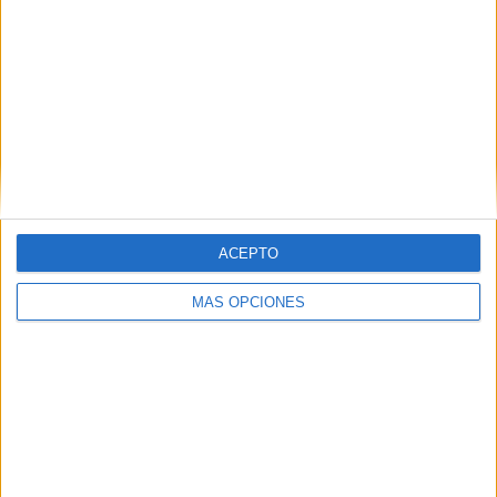
incorpora a Casoná y asume
la gestión de sus relaciones
con los medios
La agencia de comunicación suma a su cartera a
Casoná, una firma de moda de inspiración
resortwear que une las tradiciones de España y
ACEPTO
Venezuela a través de una propuesta basada en la
artesanía, el...
MÁS OPCIONES
LEER MÁS
07/08/2026
‘Alexia Putellas x Galaxy Z Fold8 – Sin