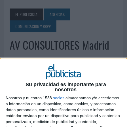
EL PUBLICISTA
AGENCIAS
COMUNICACIÓN Y RRPP
AV CONSULTORES Madrid
18 DE JUNIO DE 2010
Avda. Pesadilla, 42. Fuente del Fresno 28708 San
Sebastián de los Reyes (Madrid) Tel.: 91 623 60 67
Su privacidad es importante para
Fax: 91 623 75 61
info@avconsultores.net
nosotros
www.avconsultores.net
Nosotros y nuestros 1538
socios
almacenamos y/o accedemos
a información en un dispositivo, como cookies, y procesamos
IMPRIMIR
datos personales, como identificadores únicos e información
estándar enviada por un dispositivo para publicidad y contenido
TWEET
personalizado, medición de publicidad y contenido,